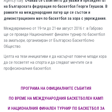
Agency Italy.
Очаква се събитието да уважи и президентът
на Българската федерация по баскетбол Георги Глушков.
В
рамките на международния лагер ще се състои и
демонстрационен мач по баскетбол за хора с увреждания.
Междувременно от 19-ти до 21-ви август 2016 г. в Габрово
ще се проведе Националният финален турнир по баскетбол
за аматьори, организиран от Българско Баскетболно
Общество.
Целта на тези инициативи е да насърчат повече млади хора
да се посветят на спорта и да следват мечтите си в
професионалния баскетбол.
ПРОГРАМА НА ОФИЦИАЛНИТЕ СЪБИТИЯ
ПО ВРЕМЕ НА МЕЖДУНАРОДНИЯ БАСКЕТБОЛЕН КАМП
И НАЦИОНАЛНИЯ ФИНАЛЕН ТУРНИР ПО БАСКЕТБОЛ ЗА