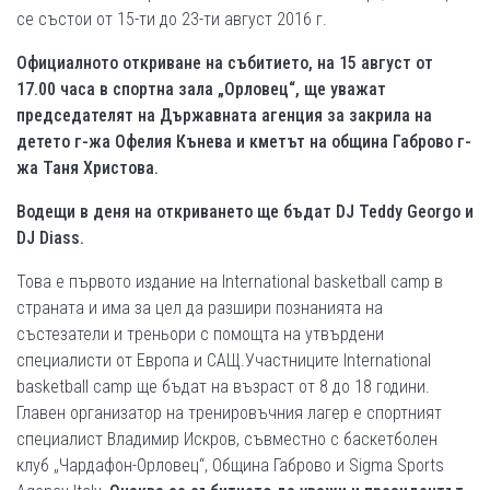
се състои от 15-ти до 23-ти август 2016 г.
Официалното откриване на събитието, на 15 август от
17.00 часа в спортна зала „Орловец“, ще уважат
председателят на Държавната агенция за закрила на
детето г-жа Офелия Кънева и кметът на община Габрово г-
жа Таня Христова.
Водещи в деня на откриването ще бъдат DJ Teddy Georgo и
DJ Diass.
Това е първото издание на International basketball camp в
страната и има за цел да разшири познанията на
състезатели и треньори с помощта на утвърдени
специалисти от Европа и САЩ.
Участниците International
basketball camp ще бъдат на възраст от 8 до 18 години.
Главен организатор на тренировъчния лагер е спортният
специалист Владимир Искров, съвместно с баскетболен
клуб „Чардафон-Орловец“, Община Габрово и Sigma Sports