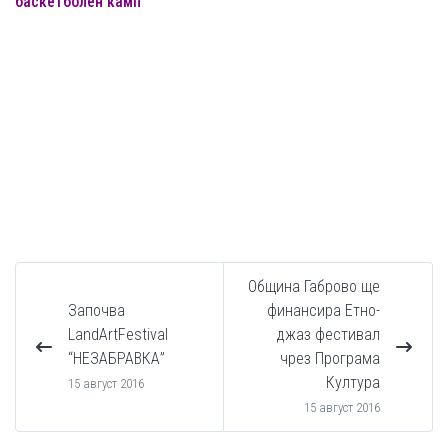
баскетболен камп
Община Габрово ще
Започва
финансира Етно-
LandArtFestival
джаз фестивал
“НЕЗАБРАВКА”
чрез Програма
Култура
15 август 2016
15 август 2016