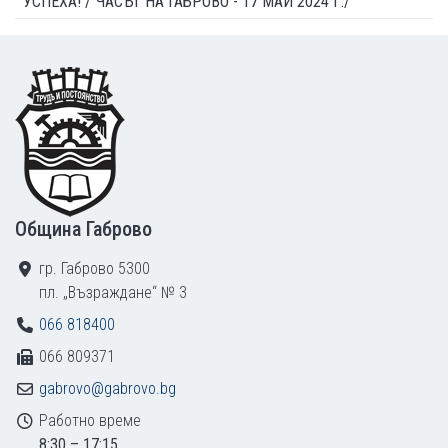
УСПЕХА! /"ЧАСЪТ НА ГАБРОВО - 17 МАЙ 2024 Г./
Footer
Община Габрово
гр. Габрово 5300
пл. „Възраждане“ № 3
066 818400
066 809371
gabrovo@gabrovo.bg
Работно време
8:30 – 17:15