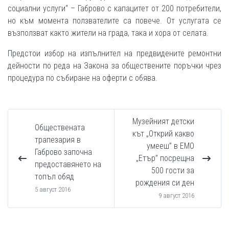
социални услуги“ – Габрово с капацитет от 200 потребители,
но към момента ползвателите са повече. От услугата се
възползват както жители на града, така и хора от селата.
Предстои избор на изпълнител на предвидените ремонтни
дейности по реда на Закона за обществените поръчки чрез
процедура по събиране на оферти с обява.
Музейният детски
Обществената
кът „Открий какво
трапезария в
умееш” в ЕМО
Габрово започна
„Етър” посрещна
предоставянето на
500 гости за
топъл обяд
рождения си ден
5 август 2016
9 август 2016