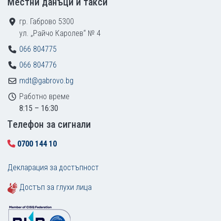
Местни данъци и такси
гр. Габрово 5300
ул. „Райчо Каролев“ № 4
066 804775
066 804776
mdt@gabrovo.bg
Работно време
8:15 – 16:30
Tелефон за сигнали
0700 144 10
Декларация за достъпност
Достъп за глухи лица