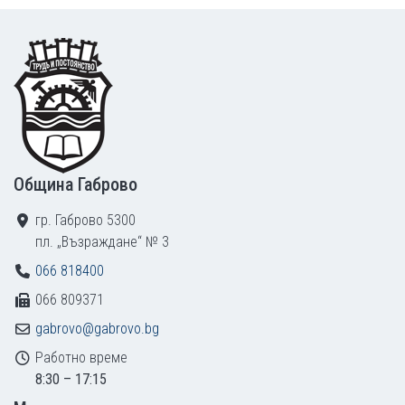
Footer
Община Габрово
гр. Габрово 5300
пл. „Възраждане“ № 3
066 818400
066 809371
gabrovo@gabrovo.bg
Работно време
8:30 – 17:15