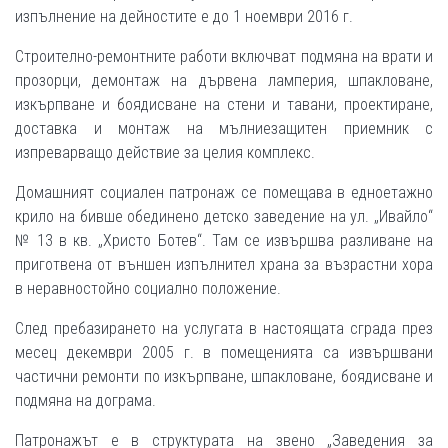
изпълнение на дейностите е до 1 ноември 2016 г.
Строително-ремонтните работи включват подмяна на врати и
прозорци, демонтаж на дървена ламперия, шпакловане,
изкърпване и боядисване на стени и тавани, проектиране,
доставка и монтаж на мълниезащитен приемник с
изпреварващо действие за целия комплекс.
Домашният социален патронаж се помещава в едноетажно
крило на бивше обединено детско заведение на ул. „Ивайло“
№ 13 в кв. „Христо Ботев“. Там се извършва разливане на
приготвена от външен изпълнител храна за възрастни хора
в неравностойно социално положение.
След пребазирането на услугата в настоящата сграда през
месец декември 2005 г. в помещенията са извършвани
частични ремонти по изкърпване, шпакловане, боядисване и
подмяна на дограма.
Патронажът е в структурата на звено „Заведения за