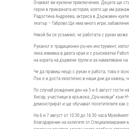
Очакват ви куклени приключения. Децата ще ст
герои в приказната история, която ще им разка
Радостина Андреева, актриса в Държавен кукл
театър – Габрово.Ще има много игри, забавлени
Някой би се усъмнил, че работата с рукан може 
Руканът е традиционен ръчен инструмент, изпол
лека извивка в двата края и с ръкохватки.Рабо
на кората на дървени трупи и за намаляване на
Че да правиш нещо с рукан е работа, това е ясно
Пък е и доста екзотично в наши дни да кажеш, ч
По случай рождения ден на 5 и 6 август гости н
Хисар, участници в кръжока „Сръчковци” към НЧ
демонстрират и ще обучават посетителите как с
На 6 и 7 август от 10:30 до 16:30 часа Музейни
благодарение на колегите от Специализирания м