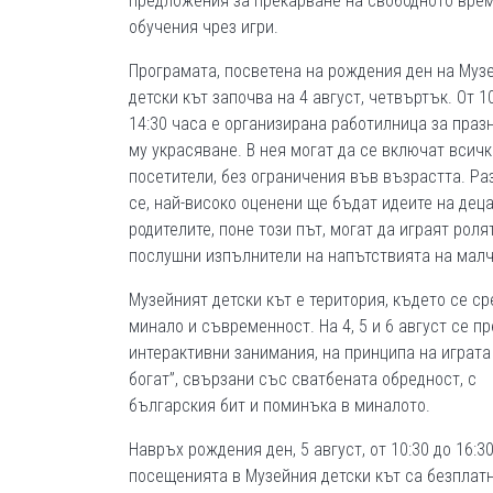
предложения за прекарване на свободното врем
обучения чрез игри.
Програмата, посветена на рождения ден на Муз
детски кът започва на 4 август, четвъртък. От 1
14:30 часа е организирана работилница за праз
му украсяване. В нея могат да се включат всичк
посетители, без ограничения във възрастта. Ра
се, най-високо оценени ще бъдат идеите на деца
родителите, поне този път, могат да играят роля
послушни изпълнители на напътствията на малч
Музейният детски кът е територия, където се с
минало и съвременност. На 4, 5 и 6 август се п
интерактивни занимания, на принципа на играта
богат”, свързани със сватбената обредност, с
българския бит и поминъка в миналото.
Навръх рождения ден, 5 август, от 10:30 до 16:3
посещенията в Музейния детски кът са безплатн