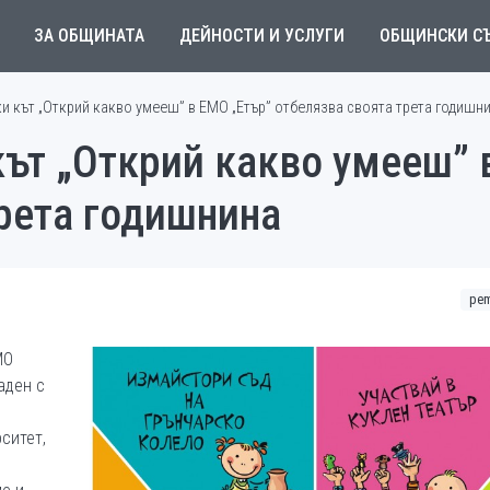
ЗА ОБЩИНАТА
ДЕЙНОСТИ И УСЛУГИ
ОБЩИНСКИ С
и кът „Открий какво умееш” в ЕМО „Етър” отбелязва своята трета годишн
ът „Открий какво умееш” 
рета годишнина
рem
МО
аден с
ситет,