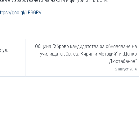
ен е изработването на накити и фигури от плъсти.
ttps://goo.gl/LFSGRV
Община Габрово кандидатства за обновяване на
 ул.
училищата „Св. св. Кирил и Методий“ и „Цанко
Дюстабанов“
2 август 2016