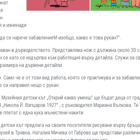
анат
же
ен
я и изненади.
да се нарече забавление!И изобщо, какво е това рукан?”.
зван в дърводелството. Представлява нож с дължина около 30 см
ти се като се издърпва към работещия върху детайла. Служи за с
 размера на дървени детайли.
. Само че е от този вид работа, която се практикува и за забавле
е си направил нещо с рукан.
а Музейния детски кът „Открий какво умееш” ще бъдат деца от гра
 „Никола Й. Вапцаров 1927” , с ръководител Мариана Вълкова. Те
е плетат с една кука мънистени накити.
ят детски кът предлага на своите посетители рисуване върху бръш
узей в Трявна. Наталия Мичева от Габрово ще представи различ