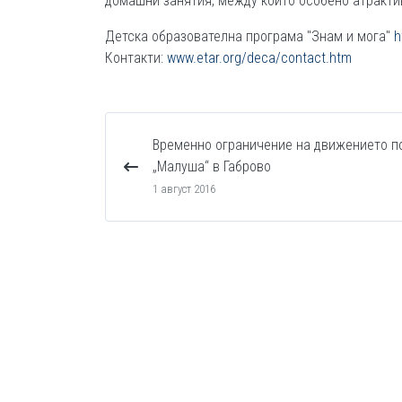
домашни занятия, между които особено атрактив
Детска образователна програма "Знам и мога"
h
Контакти:
www.etar.org/deca/contact.htm
Временно ограничение на движението по
„Малуша“ в Габрово
1 август 2016