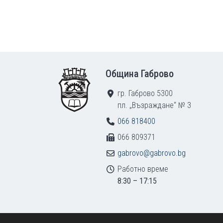
Footer
Община Габрово
гр. Габрово 5300
пл. „Възраждане“ № 3
066 818400
066 809371
gabrovo@gabrovo.bg
Работно време
8:30 – 17:15