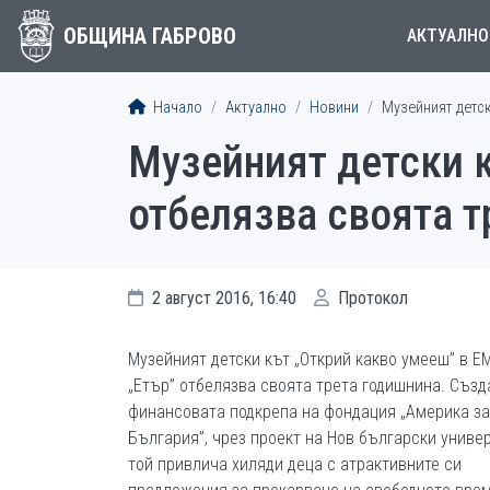
ОБЩИНА ГАБРОВО
АКТУАЛНО
Начало
Актуално
Новини
Музейният детск
Музейният детски к
отбелязва своята т
2 август 2016, 16:40
Протокол
Музейният детски кът „Открий какво умееш” в Е
„Етър” отбелязва своята трета годишнина. Създ
финансовата подкрепа на фондация „Америка за
България”, чрез проект на Нов български универ
той привлича хиляди деца с атрактивните си