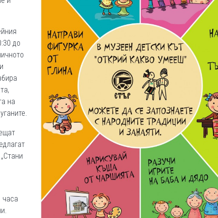
е и
ейния
0:30 до
ничното
и
збира
та,
та на
уганите.
рещат
редлагат
 „Стани
0 часа
и.