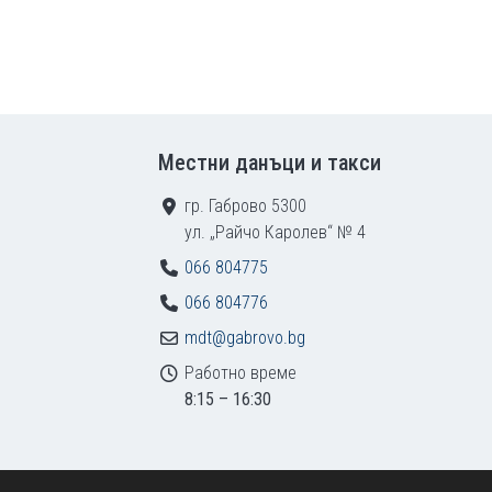
Местни данъци и такси
гр. Габрово 5300
ул. „Райчо Каролев“ № 4
066 804775
066 804776
mdt@gabrovo.bg
Работно време
8:15 – 16:30