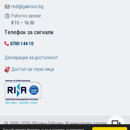
mdt@gabrovo.bg
Работно време
8:15 – 16:30
Tелефон за сигнали
0700 144 10
Декларация за достъпност
Достъп за глухи лица
© 2009–2026 Община Габрово. Всички права запазени.
Този сайт използва бисквитки, за да се гарантира, че получавате