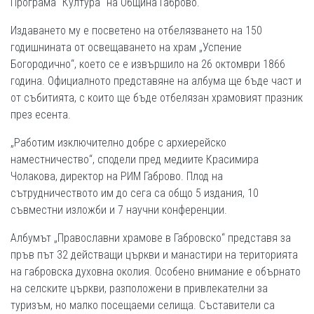
Програма "Култура" на Община Габрово.
Издаването му е посветено на отбелязването на 150
годишнината от освещаването на храм „Успение
Богородично“, което се е извършило на 26 октомври 1866
година. Официалното представяне на албума ще бъде част и
от събитията, с които ще бъде отбелязан храмовият празник
през есента.
„Работим изключително добре с архиерейско
наместничество“, сподели пред медиите Красимира
Чолакова, директор на РИМ Габрово. Плод на
сътрудничеството им до сега са общо 5 издания, 10
съвместни изложби и 7 научни конференции.
Албумът „Православни храмове в Габровско“ представя за
пръв път 32 действащи църкви и манастири на територията
на габровска духовна околия. Особено внимание е обърнато
на селските църкви, разположени в привлекателни за
туризъм, но малко посещаеми селища. Съставители са