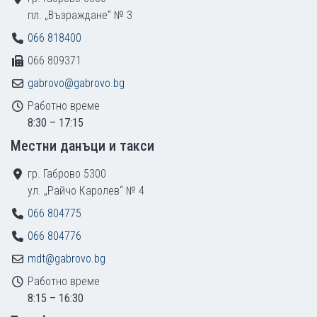
пл. „Възраждане“ № 3
066 818400
066 809371
gabrovo@gabrovo.bg
Работно време
8:30 – 17:15
Местни данъци и такси
гр. Габрово 5300
ул. „Райчо Каролев“ № 4
066 804775
066 804776
mdt@gabrovo.bg
Работно време
8:15 – 16:30