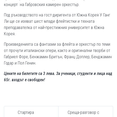
концерт на Габровския камерен оркестър.
Под ръководството на гост-диригента от Южна Корея У Ганг
Ли ще се изяват шест млади флейтистки и тяхната
преподавателка от най-престижния университет в Южна
Корея.
Произведенията са фантазии за флейта и оркестър по теми
от прочути италиански опери, както и оригинални творби от
Габриел Форе, Бенжамин Бритън, Франц Доплер, Бенджамин
Годар и Пол Генин.
Цените на билетите са 3 лева. За ученици, студенти и лица над
65г. входът е свободен!
Стартира
Среща-разговор с