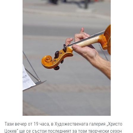
Тази вечер от 19 часа, в Художествената галерия „Христо
Цокев“ ще се състои последният за този творчески сезон