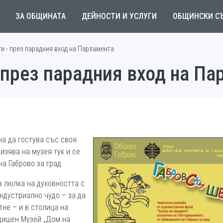
ЗА ОБЩИНАТА
ДЕЙНОСТИ И УСЛУГИ
ОБЩИНСКИ С
и - през парадния вход на Парламента
 през парадния вход на П
на да гостува със своя
изява на музея тук и се
а Габрово за град.
в люлка на духовността с
ндустриално чудо – за да
тне – и в столица на
одишен Музей „Дом на