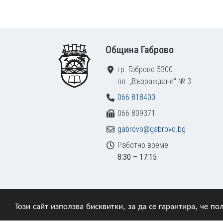
Footer
Община Габрово
гр. Габрово 5300
пл. „Възраждане“ № 3
066 818400
066 809371
gabrovo@gabrovo.bg
Работно време
8:30 – 17:15
Този сайт използва бисквитки, за да се гарантира, че 
© 2009–2026 Община Габрово. Всички права зап