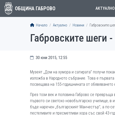
ОБЩИНА ГАБРОВО
АКТУАЛНО
Начало
Актуално
Новини
Габровските шег
Габровските шеги -
30 юни 2015, 12:55
Музеят „Дом на хумора и сатирата” получи пока
изложба в Народното събрание. Това е първата 
посвещава на 155-годишнината от обявяването н
През този век и половина Габрово се превръща 
първото си светско новобългарско училище, в и
бъде наречен „българският Манчестър”, а по-се
пестеливите и пресметливи хора със свой 43-г