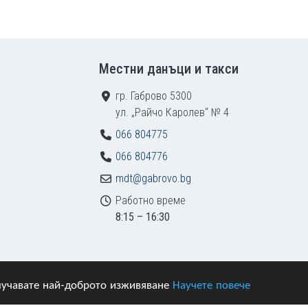
Местни данъци и такси
гр. Габрово 5300
ул. „Райчо Каролев“ № 4
066 804775
066 804776
mdt@gabrovo.bg
Работно време
8:15 – 16:30
получавате най-доброто изживяване
Научете повече
азени.