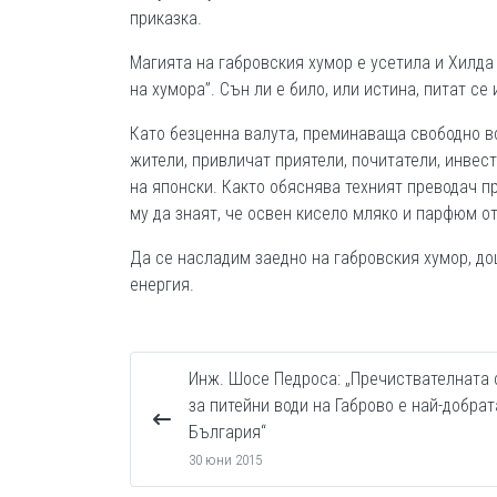
приказка.
Магията на габровския хумор е усетила и Хилда 
на хумора”. Сън ли е било, или истина, питат се
Като безценна валута, преминаваща свободно вс
жители, привличат приятели, почитатели, инвес
на японски. Както обяснява техният преводач п
му да знаят, че освен кисело мляко и парфюм о
Да се насладим заедно на габровския хумор, до
енергия.
Инж. Шосе Педроса: „Пречиствателната 
за питейни води на Габрово е най-добрат
България“
30 юни 2015