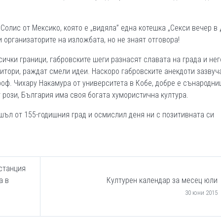
Солис от Мексико, която е „видяла” една котешка „Секси вечер в
 и организаторите на изложбата, но не знаят отговора!
ички граници, габровските шеги разнасят славата на града и нег
титори, раждат смели идеи. Наскоро габровските анекдоти зазвуч
роф. Чихару Накамура от университета в Кобе, добре е сънародни
т рози, България има своя богата хумористична култура.
шъл от 155-годишния град и осмислил деня ни с позитивната си
станция
а в
Културен календар за месец юли
30 юни 2015