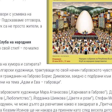
овори с усмивка на
– Подсказваме отговора,
к са не просто жители, а
 Клуба на народния
 свой стил! – по-малко
а на хумора и сатирата?
лгарски художници, трактуващи по свой начин габровското чувст
я гражданин на Габрово Борис Димовски, заедно с подбрани към 
ени на тема „Адам и Ева – габровци”.
абровските художници Мара Атанасова („Карнавал в Габрово”), 
в („Любопитство,”), Йорданка Шиякова („Цветя и рози”), Стефан 
кодумен, че може дълго да разчитаме какво е закодирал в „Притча
на Кеазим Исинов ще ни накара да прихнем като след весела детс