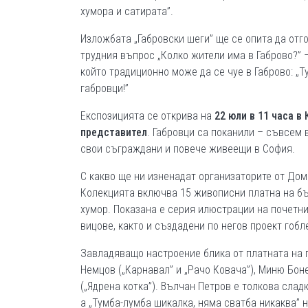
хумора и сатирата”.
Изложбата „Габровски шеги” ще се опита да отг
трудния въпрос „Колко жители има в Габрово?” 
който традиционно може да се чуе в Габрово: „Ту
габровци!”
Експозицията се открива на
22 юли в 11 часа в
представител
. Габровци са поканили – съвсем в
свои съграждани и повече живеещи в София.
С какво ще ни изненадат организаторите от Дом
Колекцията включва 15 живописни платна на бъ
хумор. Показана е серия илюстрации на почетни
вицове, както и създадени по негов проект гобл
Завладяващо настроение блика от платната на г
Немцов („Карнавал” и „Рачо Ковача”), Миню Боне
(„Ядрена котка”). Вълчан Петров е толкова слад
а „Тумба-лумба шикалка, няма сватба никаква” 