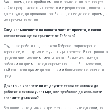
бяха големи, но в крайна сметка строителството е процес,
който продължава във времето и е редно хората, колкото и
да е трудно, да проявяват разбиране, а ние да се стараем да
им пречим по-малко.
След изпълнението на вашата част от проекта, с какви
впечатления ще си тръгнете от Габрово?
Труден за работа град се оказа Габрово - характерен с
терена си, със стръмните участъци в релефа. В централната
градска част имаше моменти, когато бихме искахме да
работим на две места едновременно, но не бе възможно,
тъй като така щяхме да затворим и блокираме половината
град.
Докато на колегите ви от другите етапи се наложи да
работят в скални участъци, вие трябваше да изпълните
големите дължини?
Всъщност като дължини трите етапа са почти еднакви, но