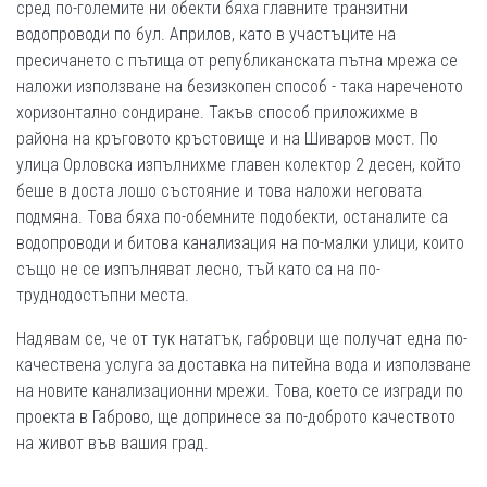
сред по-големите ни обекти бяха главните транзитни
водопроводи по бул. Априлов, като в участъците на
пресичането с пътища от републиканската пътна мрежа се
наложи използване на безизкопен способ - така нареченото
хоризонтално сондиране. Такъв способ приложихме в
района на кръговото кръстовище и на Шиваров мост. По
улица Орловска изпълнихме главен колектор 2 десен, който
беше в доста лошо състояние и това наложи неговата
подмяна. Това бяха по-обемните подобекти, останалите са
водопроводи и битова канализация на по-малки улици, които
също не се изпълняват лесно, тъй като са на по-
труднодостъпни места.
Надявам се, че от тук нататък, габровци ще получат една по-
качествена услуга за доставка на питейна вода и използване
на новите канализационни мрежи. Това, което се изгради по
проекта в Габрово, ще допринесе за по-доброто качеството
на живот във вашия град.