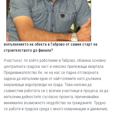
изпълнението на обекта в Габрово от самия старт на
строителството до финала?
Участъкът, по който работихме в Габрово, обхвана основно
централната градска част и няколко прилежащи квартала.
Предизвикателство бе, че на нас се падна отговорната
задача да изпълним едни от най-големите като дължина
захранващи водопроводи на града. Това наложи да
съвместим работата си с всички участници в процеса, за да
изпълним дейностите съгласно проекта, причинявайки
минимално възможното неудобство за гражданите. Трудно
се работи в градска среда с много комуникации и движение,