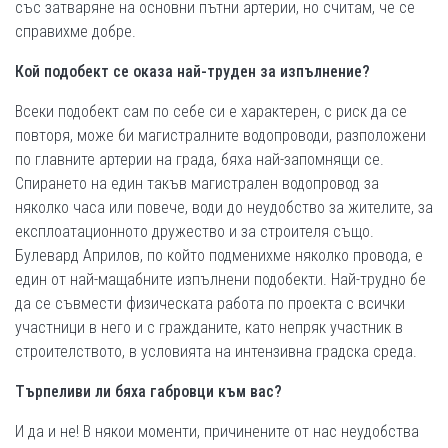
със затваряне на основни пътни артерии, но считам, че се
справихме добре.
Кой подобект се оказа най-труден за изпълнение?
Всеки подобект сам по себе си е характерен, с риск да се
повторя, може би магистралните водопроводи, разположени
по главните артерии на града, бяха най-запомнящи се.
Спирането на един такъв магистрален водопровод за
няколко часа или повече, води до неудобство за жителите, за
експлоатационното дружество и за строителя също.
Булевард Априлов, по който подменихме няколко провода, е
един от най-мащабните изпълнени подобекти. Най-трудно бе
да се съвмести физическата работа по проекта с всички
участници в него и с гражданите, като непряк участник в
строителството, в условията на интензивна градска среда.
Търпеливи ли бяха габровци към вас?
И да и не! В някои моменти, причинените от нас неудобства