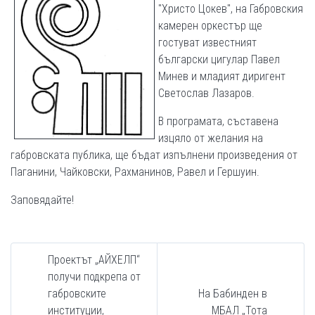
"Христо Цокев", на Габровския
камерен оркестър ще
гостуват известният
български цигулар Павел
Минев и младият диригент
Светослав Лазаров.
В програмата, съставена
изцяло от желания на
габровската публика, ще бъдат изпълнени произведения от
Паганини, Чайковски, Рахманинов, Равел и Гершуин.
Заповядайте!
Проектът „АЙХЕЛП“
получи подкрепа от
габровските
На Бабинден в
институции,
МБАЛ „Тота