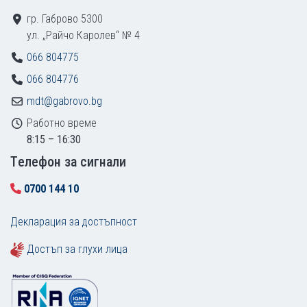
гр. Габрово 5300
ул. „Райчо Каролев“ № 4
066 804775
066 804776
mdt@gabrovo.bg
Работно време
8:15 – 16:30
Tелефон за сигнали
0700 144 10
Декларация за достъпност
Достъп за глухи лица