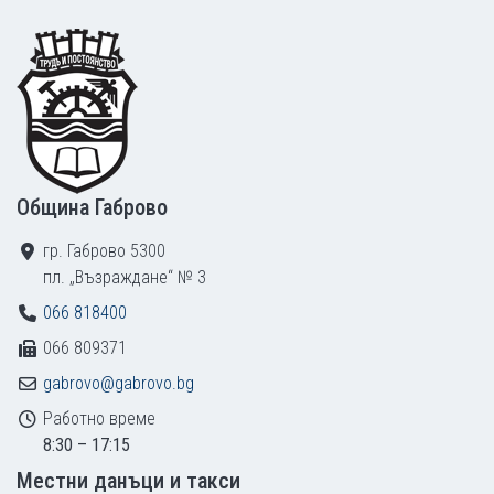
Footer
Община Габрово
гр. Габрово 5300
пл. „Възраждане“ № 3
066 818400
066 809371
gabrovo@gabrovo.bg
Работно време
8:30 – 17:15
Местни данъци и такси