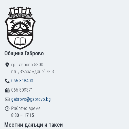
Footer
Община Габрово
гр. Габрово 5300
пл. „Възраждане“ № 3
066 818400
066 809371
gabrovo@gabrovo.bg
Работно време
8:30 – 17:15
Местни данъци и такси