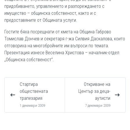
придобиването, управлението и разпореждането с
имущество – общинска собственост, както и с
предоставяните от Oбщината услуги.
Гостите бяха посрещнати от кмета на Община Габрово
Томислав Дончев и секретаря г-жа Силвия Даскалова, които
отговориха на многобройните им въпроси по темата.
Презентация изнесе Веселина Христова – началник-отдел
„Общинска собственост”.
Стартира
Откриване на
обществената
Център за деца-
трапезария
аутисти
1 декември 2009
7 декември 2009