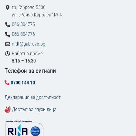
гр. Габрово 5300
ул. „Райчо Каролев“ № 4
066 804775
066 804776
mdt@gabrovo.bg
Работно време
8:15 – 16:30
Tелефон за сигнали
0700 144 10
Декларация за достъпност
Достъп за глухи лица