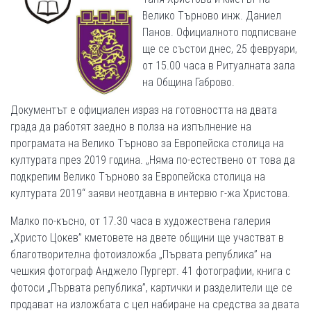
Велико Търново инж. Даниел
Панов. Официалното подписване
ще се състои днес, 25 февруари,
от 15.00 часа в Ритуалната зала
на Община Габрово.
Документът е официален израз на готовността на двата
града да работят заедно в полза на изпълнение на
програмата на Велико Търново за Европейска столица на
културата през 2019 година. „Няма по-естествено от това да
подкрепим Велико Търново за Европейска столица на
културата 2019“ заяви неотдавна в интервю г-жа Христова.
Малко по-късно, от 17.30 часа в художествена галерия
„Христо Цокев” кметовете на двете общини ще участват в
благотворителна фотоизложба „Първата република” на
чешкия фотограф Анджело Пургерт. 41 фотографии, книга с
фотоси „Първата република”, картички и разделители ще се
продават на изложбата с цел набиране на средства за двата