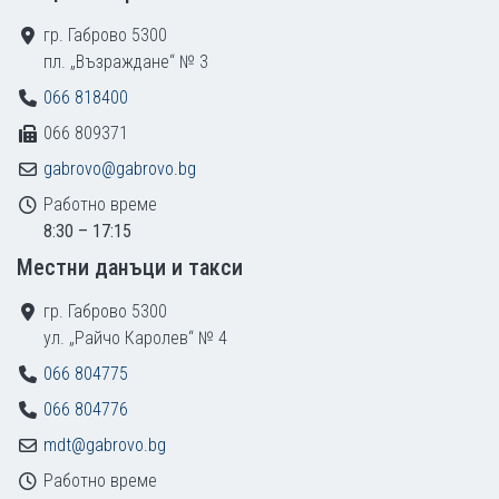
гр. Габрово 5300
пл. „Възраждане“ № 3
066 818400
066 809371
gabrovo@gabrovo.bg
Работно време
8:30 – 17:15
Местни данъци и такси
гр. Габрово 5300
ул. „Райчо Каролев“ № 4
066 804775
066 804776
mdt@gabrovo.bg
Работно време