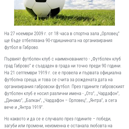
На 27 ноември 2009 г. от 18 часа в спортна зала „Орловец”
ще бъде отбелязана 90-годишнината на организирания
футбол в Габрово.
Първият футболен клуб с наименованието - „Футболен клуб
град Габрово” е създаден в града ни точно преди 90 години.
На 21 септември 1919 г. се е провела и първата официална
футболна среща, и това се счита за рождената дата на
организирания габровски футбол. През годините габровският
футболен клуб е носил различни имена - „Ото”, „Чардафон”,
„Динамо”, „Балкан”, „Чардафон – Орловец”, „Янтра”, а сега
вече и „Янтра 1919”.
Но каквото и да се е случвало през годините – победи,
загуби или промени, неизменна е останала любовта на