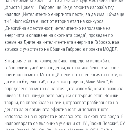
На 24 ноември 2009 г. от 16.30 часа в художествена галерия
„Христо Цокев” – Габрово ще бъде открита изложба под
надслов „Интелигентно енергията пести, за да имаш бъдеще
ти!”. Изложбата е част от втория етап на конкурса
„Енергийна ефективност, интелигентно използване на
енергията и опазване на околната среда”, проведен по
време на Дните на интелигентната енергия в Габрово, във
връзка с участието на Община Габрово в проекта МОДЕЛ.
В първия етап на конкурса бяха подредени изложби в
габровските учебни заведения, като всяка беше със свое
оригинално мото. Мотото „Интелигентно енергията пести, за
да имаш бъдеще ти!”, на детска градина „Мики Маус”, бе
определено за мото на настоящата изложба, която включва
близо 100 от най-добрите рисунки от първия етап. Всички
творби, по своеобразен начин, отразяват разбирането на
децата за енергийната ефективност, интелигентното
използване на енергията и опазването на околната среда. В
надпреварата се включиха ученици от НУ „Васил Левски”, ОУ