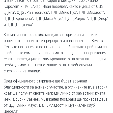
„Иван Вазов”, ОУ „Св. Св. Кирил и Методий”, СОУ „Райчо
Каролев” и ПМГ „Акад. Иван Гюзелев”, както и деца от ОДЗ
„Дъга”, ОДЗ „Ран Босилек”, ЦДГ „Мечо Пух”, ЦДГ „Младост”,
ЦДГ „Първи юни”, ЦДГ „Мики Mаус”, ЦДГ „Радост”, ЦДГ „Явор”
и ЦДГ „Перуника”.
В тематичната изложба младите авторите са изразили
своето отношение към природата и опазването на Земята.
Техните посланията са свързани с наболелите проблеми за
глобалното изменение на климата, породено от парниковия
ефект, последиците от замърсяването на околната среда и
необходимостта от използването на възобновяеми
енергийни източници.
След официалното откриване ще бъдат връчени
благодарности за активно участие, а отличените във втория
кръг ще получат своите награди лично от заместник-кмета
инж. Добрин Савчев. Музикални поздрави ще поднесат деца
от ЦДГ „Мики Маус”, ЦДГ „Младост” и музикален клуб
„Весела”.