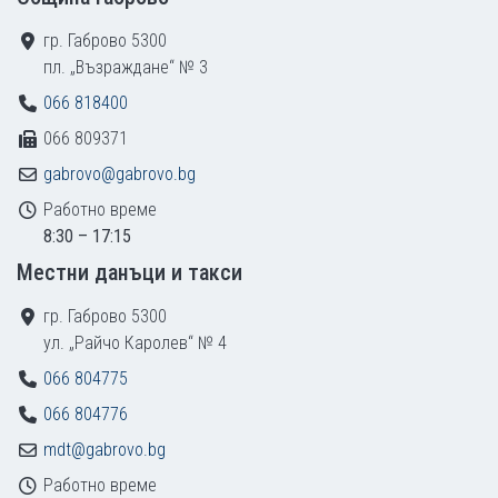
гр. Габрово 5300
пл. „Възраждане“ № 3
066 818400
066 809371
gabrovo@gabrovo.bg
Работно време
8:30 – 17:15
Местни данъци и такси
гр. Габрово 5300
ул. „Райчо Каролев“ № 4
066 804775
066 804776
mdt@gabrovo.bg
Работно време