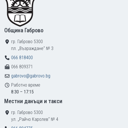
Община Габрово
гр. Габрово 5300
пл. „Възраждане“ № 3
066 818400
066 809371
gabrovo@gabrovo.bg
Работно време
8:30 – 17:15
Местни данъци и такси
гр. Габрово 5300
ул. „Райчо Каролев“ № 4