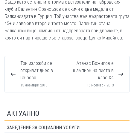
Също като останалите трима състезатели на габровския
клуб и Валентин Франсъзов се окичи с два медала от
Балканиадата в Турция. Той участва във възрастовата група
45+ и завоюва второ и трето място. Валентин стана
Балкански вицешампион от надпреварата при двойките, в
която си партнираше със старозагореца Динко Михайлов.
Три изложби се
Атанас Божилов е
откриват днес в
шампион на писта в
Габрово
клас Х4
15 ноември 2013
15 ноември 2013
АКТУАЛНО
ЗАВЕДЕНИЕ ЗА СОЦИАЛНИ УСЛУГИ