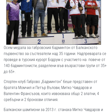
Осем медала за габровския бадминтон от Балканското
първенство за състезатели над 35 години. Надпреварата се
проведе в турския курорт Бодрум с участието на повече от
140 бадминтонисти, разделени във възрастови групи от 35+
до 65+.
Спортен клуб Габрово „Бадминтон“ беше представен от
братята Момчил и Петър Вълови, Митко Чавдаров и
Валентин Франсъзов, които извоюваха общо 2 златни, 4
сребърни и 2 бронзови отличия.
Балкански шампиони за 2013 г. станаха Митко Чавдаров и