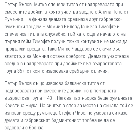
Петър Вълов. Митко спечели титла от надпреварата при
смесените двойки, в която участва заедно с Алина Попа от
Румъния. На финала двамата срещнаха друг габровско-
румънски тандем – Момчил Вълов/Даниела Тимофте и
спечелиха титлата служебно, тъй като още в началото на
първия гейм Тимофте получи тежка контузия и не можа да
продължи срещата. Така Митко Чавдаров се окичи със
златото, а за Момчил остана среброто. Двамата участваха
заедно в надпреварата при двойките във възрастовата
група 35+, от която извоюваха сребърни отличия.
Петър Вълов също извоюва балканска титла от
надпреварата при смесените двойки, но в по-горната
възрастова група – 40+. Негова партньорка беше румънката
Кристина Чиука. На сингъл в спор за място на финала той се
изправи срещу румънеца Стефан Чиос, но умората си каза
думата и габровският бадминтонист трябваше да се
задоволи с бронза.