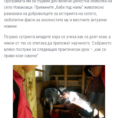
Програмата им за първия ден включи цялостна обиколка на
село Новаковци. Приемните „баби под наем“ живописно
разказаха на доброволците за историята на селото,
любопитни факти за околностите му и местните актуални
новини.
По-рано сутринта младите хора се учеха как се доят кози, а
някои от тях се опитаха да приложат наученото. Събраното
мляко послужи за следващия практически урок – „как се
прави козе сирене“.