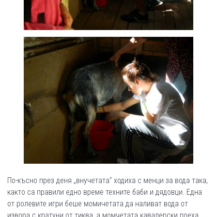
По-късно през деня „внучетата“ ходиха с менци за вода така,
както са правили едно време техните баби и дядовци. Една
от ролевите игри беше момичетата да наливат вода от
извора с кратуни от тиква, а момчетата кавалерски поеха