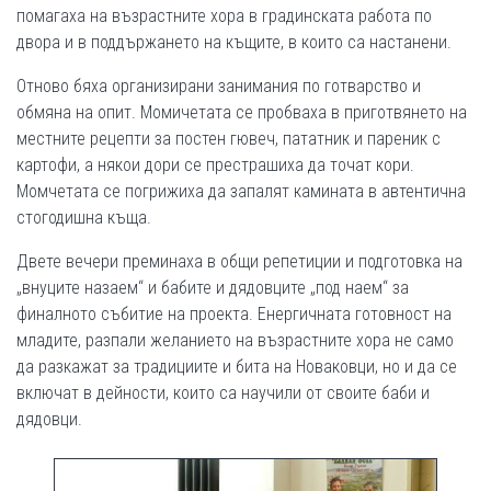
помагаха на възрастните хора в градинската работа по
двора и в поддържането на къщите, в които са настанени.
Отново бяха организирани занимания по готварство и
обмяна на опит. Момичетата се пробваха в приготвянето на
местните рецепти за постен гювеч, пататник и пареник с
картофи, а някои дори се престрашиха да точат кори.
Момчетата се погрижиха да запалят камината в автентична
стогодишна къща.
Двете вечери преминаха в общи репетиции и подготовка на
„внуците назаем“ и бабите и дядовците „под наем“ за
финалното събитие на проекта. Енергичната готовност на
младите, разпали желанието на възрастните хора не само
да разкажат за традициите и бита на Новаковци, но и да се
включат в дейности, които са научили от своите баби и
дядовци.