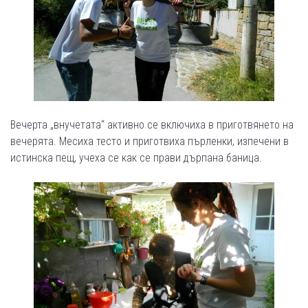
Вечерта „внучетата“ активно се включиха в приготвянето на
вечерята. Месиха тесто и приготвиха пърленки, изпечени в
истинска пещ, учеха се как се прави дърпана баница.