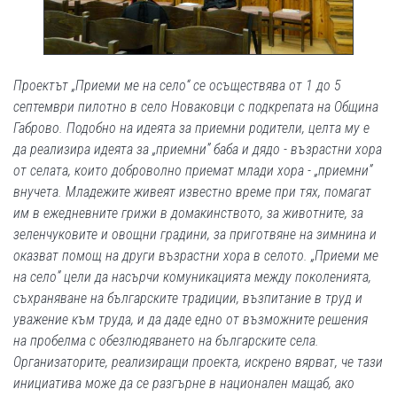
Проектът „Приеми ме на село“ се осъществява от 1 до 5
септември пилотно в село Новаковци с подкрепата на Община
Габрово. Подобно на идеята за приемни родители, целта му е
да реализира идеята за „приемни” баба и дядо - възрастни хора
от селата, които доброволно приемат млади хора - „приемни”
внучета. Младежите живеят известно време при тях, помагат
им в ежедневните грижи в домакинството, за животните, за
зеленчуковите и овощни градини, за приготвяне на зимнина и
оказват помощ на други възрастни хора в селото. „Приеми ме
на село” цели да насърчи комуникацията между поколенията,
съхраняване на българските традиции, възпитание в труд и
уважение към труда, и да даде едно от възможните решения
на пробелма с обезлюдяването на българските села.
Организаторите, реализиращи проекта, искрено вярват, че тази
инициатива може да се разгърне в национален мащаб, ако