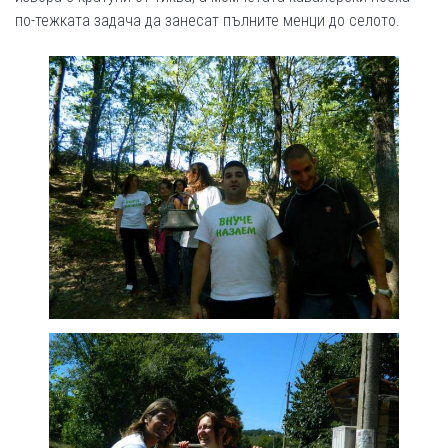
по-тежката задача да занесат пълните менци до селото.