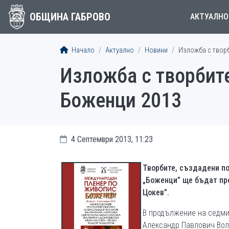
ОБЩИНА ГАБРОВО
АКТУАЛНО
Начало
Актуално
Новини
Изложба с твор
Изложба с творбит
Боженци 2013
4 Септември 2013, 11:23
Творбите,
създадени по
„Боженци” ще бъдат пр
Цокев”.
В продължение на седми
Александр Павлович Вол