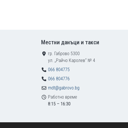
Местни данъци и такси
гр. Габрово 5300
ул. „Райчо Каролев“ № 4
066 804775
066 804776
mdt@gabrovo.bg
Работно време
8:15 – 16:30