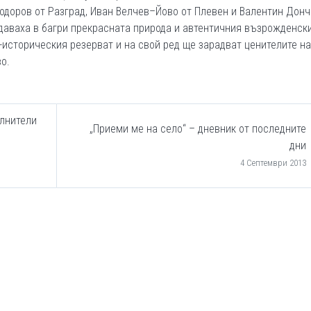
Тодоров от Разград, Иван Велчев–Йово от Плевен и Валентин Дон
здаваха в багри прекрасната природа и автентичния възрожденск
-историческия резерват и на свой ред ще зарадват ценителите на
о.
ълнители
„Приеми ме на село“ – дневник от последните
дни
4 Септември 2013