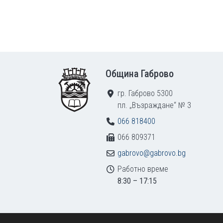
Footer
Община Габрово
гр. Габрово 5300
пл. „Възраждане“ № 3
066 818400
066 809371
gabrovo@gabrovo.bg
Работно време
8:30 – 17:15