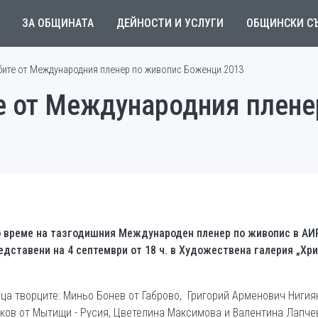
ЗА ОБЩИНАТА
ДЕЙНОСТИ И УСЛУГИ
ОБЩИНСКИ С
бите от Международния пленер по живопис Боженци 2013
е от Международния плене
 време на тазгодишния Международен пленер по живопис в АИ
едставени на
4
септември от 18 ч. в Художествена галерия „Хр
ца творците: Миньо Бонев от Габрово, Григорий Арменович Нигия
ков от Мытищи - Русия, Цветелина Максимова и Валентина Лапче