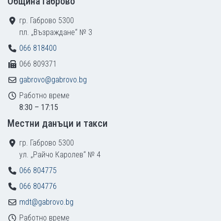
Община Габрово
гр. Габрово 5300
пл. „Възраждане“ № 3
066 818400
066 809371
gabrovo@gabrovo.bg
Работно време
8:30 – 17:15
Местни данъци и такси
гр. Габрово 5300
ул. „Райчо Каролев“ № 4
066 804775
066 804776
mdt@gabrovo.bg
Работно време