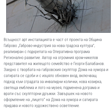
Всъщност арт инсталацията е част от проекта на Община
Габрово „Габрово-индустрия за нова градска култура”,
реализиран с подкрепата на Оперативна програма
Регионално развитие. Автор на огромния хром-никелов
представител на жилещото семейство е Георги Балабанов.
Заедно с творбата на габровския скулптор Дома на хумора и
сатирата се сдоби и с изцяло обновен вход, включващ
подход към сградата за инвалидни колички, нова козирка,
светеща емблема и лого на музея, подменена дограма и
врати със скулпторни дръжки. Завършек на новото
оформление на „лицето” на Дома на хумора и сатирата
придава и новото художествено осветление.