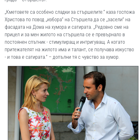
„Кметовете са особено сладки за стършелите.” каза госпожа
Христова по повод „избора” на Стършела да се „засели” на
фасадата на Дома на хумора и сатирата. „Редовно сме на
прицел и за мен жилото на стършела се е превърнало в
постоянен спътник - стимулиращ и интригуващ. А когато
притежателят на жилото има и талант, се получава изкуство
- и това е сатирата.” – допълни тя с чувство за хумор.