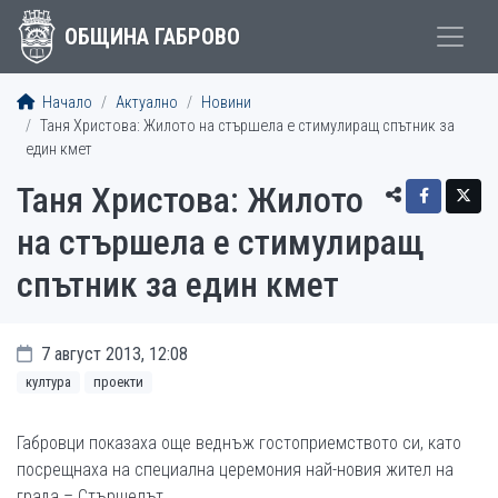
ОБЩИНА ГАБРОВО
Начало
Актуално
Новини
Таня Христова: Жилото на стършела е стимулиращ спътник за
един кмет
Таня Христова: Жилото
на стършела е стимулиращ
спътник за един кмет
7 август 2013, 12:08
култура
проекти
Габровци показаха още веднъж гостоприемството си, като
посрещнаха на специална церемония най-новия жител на
града – Стършелът.