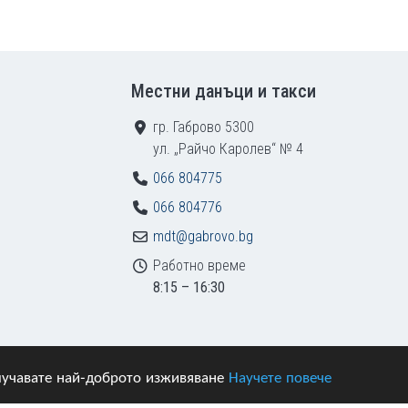
Местни данъци и такси
гр. Габрово 5300
ул. „Райчо Каролев“ № 4
066 804775
066 804776
mdt@gabrovo.bg
Работно време
8:15 – 16:30
получавате най-доброто изживяване
Научете повече
азени.