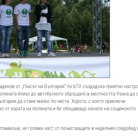
аденов от „Гласът на България“ по bTV създадоха приятно настр
поляната близо до автобусното обръщало в местността Узана да 
ългария да стане малко по-чиста. Хорото, с което приключи
о от хората на поляната и бе обещаващо начало на същинското
птимизъм, че голяма част от почистващите в неделния следобед 