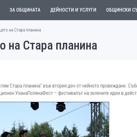
ЗА ОБЩИНАТА
ДЕЙНОСТИ И УСЛУГИ
ОБЩИНСКИ С
цето на Стара планина
о на Стара планина
стим Стара планина“ във втория ден от нейното провеждане. Съб
ционен УзанаПолянаФест – фестивалът на зелените идеи в дейст