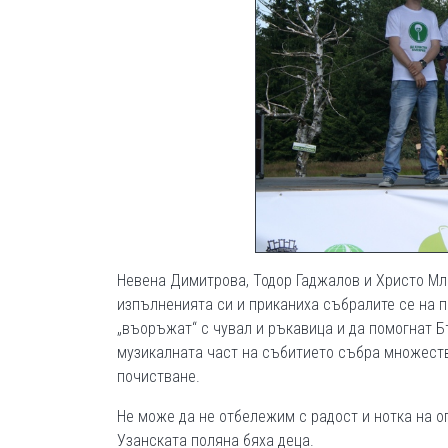
Невена Димитрова, Тодор Гаджалов и Христо Мл
изпълненията си и приканиха събралите се на 
„въоръжат“ с чувал и ръкавица и да помогнат Б
музикалната част на събитието събра множеств
почистване.
Не може да не отбележим с радост и нотка на о
Узанската поляна бяха деца.