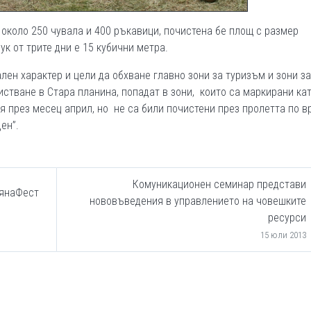
 около 250 чувала и 400 ръкавици, почистена бе площ с размер
ук от трите дни е 15 кубични метра.
лен характер и цели да обхване главно зони за туризъм и зони за
истване в Стара планина, попадат в зони, които са маркирани ка
 през месец април, но не са били почистени през пролетта по в
ен”.
Комуникационен семинар представи
лянаФест
нововъведения в управлението на човешките
ресурси
15 юли 2013