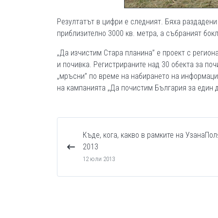
Резултатът в цифри е следният. Бяха раздадени
приблизително 3000 кв. метра, а събраният бокл
„Да изчистим Стара планина” е проект с региона
и почивка. Регистрираните над 30 обекта за поч
„мръсни” по време на набирането на информация
на кампанията „Да почистим България за един д
Къде, кога, какво в рамките на УзанаПо
2013
12 юли 2013