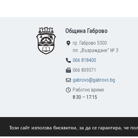
Footer
Община Габрово
гр. Габрово 5300
пл. „Възраждане“ № 3
066 818400
066 809371
gabrovo@gabrovo.bg
Работно време
8:30 – 17:15
Този сайт използва бисквитки, за да се гарантира, че 
© 2009–2026 Община Габрово. Всички права зап