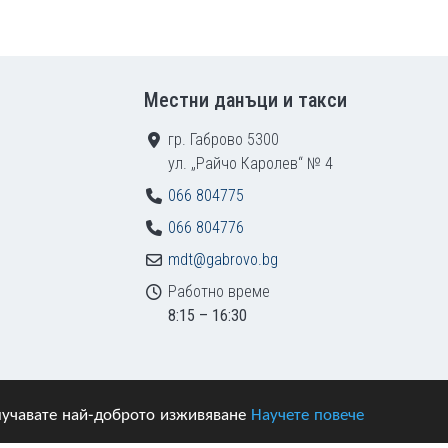
Местни данъци и такси
гр. Габрово 5300
ул. „Райчо Каролев“ № 4
066 804775
066 804776
mdt@gabrovo.bg
Работно време
8:15 – 16:30
получавате най-доброто изживяване
Научете повече
азени.