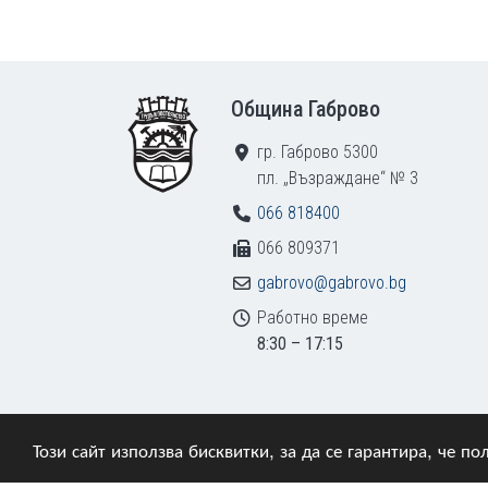
Footer
Община Габрово
гр. Габрово 5300
пл. „Възраждане“ № 3
066 818400
066 809371
gabrovo@gabrovo.bg
Работно време
8:30 – 17:15
Този сайт използва бисквитки, за да се гарантира, че 
© 2009–2026 Община Габрово. Всички права зап