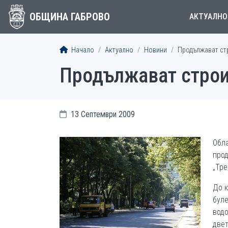
ОБЩИНА ГАБРОВО
АКТУАЛНО
Начало
Актуално
Новини
Продължават стр
Продължават строит
13 Септември 2009
Обла
прод
„Тре
До к
буле
водо
двет