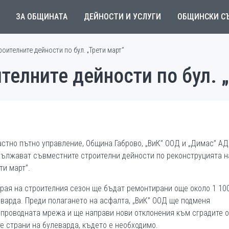
ЗА ОБЩИНАТА
ДЕЙНОСТИ И УСЛУГИ
ОБЩИНСКИ С
оителните дейности по бул. „Трети март”
елните дейности по бул. 
стно пътно управление, Община Габрово, „ВиК” ООД и „Димас” АД
ължават съвместните строителни дейности по реконструцията на
ти март”.
рая на строителния сезон ще бъдат ремонтирани още около 1 100
варда. Преди полагането на асфалта, „ВиК” ООД ще подменя
проводната мрежа и ще направи нови отклонения към сградите о
е страни на булеварда, където е необходимо.