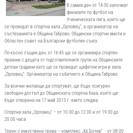
В самия ден от 14:30 започват
финалите по футбол на
Ученическата лига, които ще
се проведат в спортна зала „Орловец“, а организатор на
състезанията е Община Габрово, Общински спортни имоти и
Областен съвет на Български футболен съюз.
По-късно същия ден, от 16:45 ще се организира спортен
празник с децата от подготвителните групи на Общинските
детски градини като ще се проведат щафетни игри в зала
„Орловец“. Организатор на събитието е Община Габрово.
За всички желаещи да спортуват, ще бъде осигурен
свободен достъп до Общинската спортна база, която ще
бъде отворена на 17 май 2013 г. както следва:
Спортна зала „Орловец” – от 10.00 до 12.00 и от 19.00 до
20.00 часа
Терен с изкуствена трева – комплекс „Хр.Ботев” - от 08.00