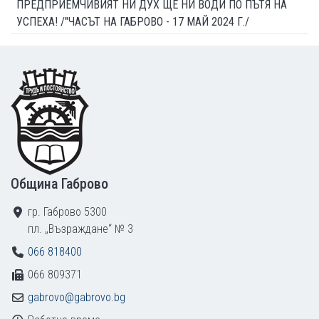
ПРЕДПРИЕМЧИВИЯТ НИ ДУХ ЩЕ НИ ВОДИ ПО ПЪТЯ НА
УСПЕХА! /"ЧАСЪТ НА ГАБРОВО - 17 МАЙ 2024 Г./
Footer
Община Габрово
гр. Габрово 5300
пл. „Възраждане“ № 3
066 818400
066 809371
gabrovo@gabrovo.bg