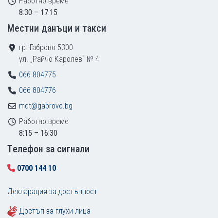
Работно време
8:30 – 17:15
Местни данъци и такси
гр. Габрово 5300
ул. „Райчо Каролев“ № 4
066 804775
066 804776
mdt@gabrovo.bg
Работно време
8:15 – 16:30
Tелефон за сигнали
0700 144 10
Декларация за достъпност
Достъп за глухи лица