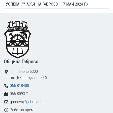
УСПЕХА! /"ЧАСЪТ НА ГАБРОВО - 17 МАЙ 2024 Г./
Footer
Община Габрово
гр. Габрово 5300
пл. „Възраждане“ № 3
066 818400
066 809371
gabrovo@gabrovo.bg
Работно време