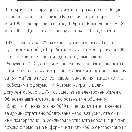
Центърът за информация и услуги на гражданите в Община
Габрово е един от първите в България. Той е открит на 17
май 1999 г. за празника на град Габрово. В понеделник – 18
май 2009 г. Центърът отпразнува своята 10-годишнина.
ЦИУГ предоставя 129 административни услуги. В него
функционират общо 10 работни места. От месец януари 2009
г. на четири от тях се въведе т.нар. „комплексно
обслужване”. Служителите посредничат за извършването на
всички видове административни услуги и дават информация
за тях. На "едно гише" се подават заявления, придружени с
необходимите документи. Автоматизиран е целият
документооборот. ЦИУГ осъществява електронен обмен с
Областна администрация и с останалите общини от
областта. От началото на 2009 г. специалистите от звеното
за административно обслужване насочват усилията си и
към подобряване на междуведомствената координация във
връзка с обмена на информация и служебно съгласуване на