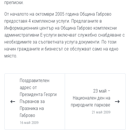
преписки.
От началото на октомври 2005 година Община Габрово
предоставя 4 комплексни услуги. Предлаганите в
Информационния център на Община Габрово комплексни
административни E-услуги включват служебно снабдяване с
необходимите за съответната услуга документи. По този
начин гражданите и бизнесът се обслужват само на едно
място.
Поздравителен
адрес от
23 май –
Президента Георги
Национален ден на
Първанов за
природните паркове
Празника на
21 май 2009
Габрово
16 май 2009