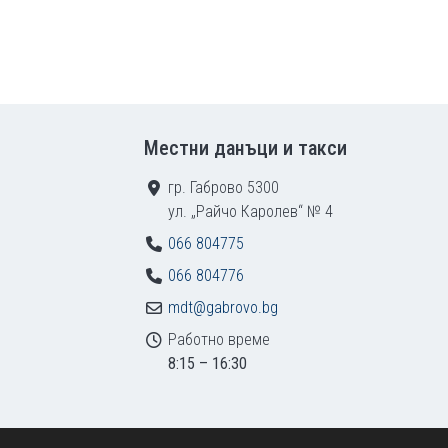
Местни данъци и такси
гр. Габрово 5300
ул. „Райчо Каролев“ № 4
066 804775
066 804776
mdt@gabrovo.bg
Работно време
8:15 – 16:30