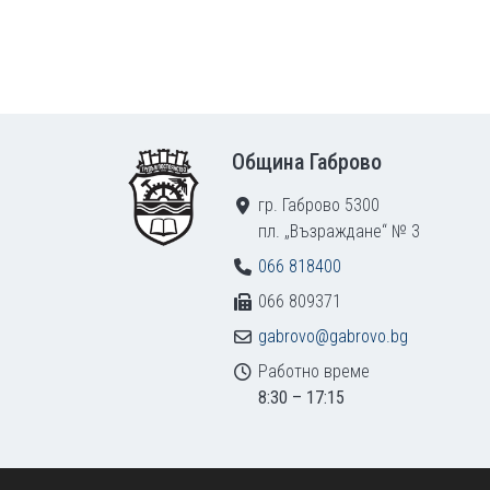
Footer
Община Габрово
гр. Габрово 5300
пл. „Възраждане“ № 3
066 818400
066 809371
gabrovo@gabrovo.bg
Работно време
8:30 – 17:15