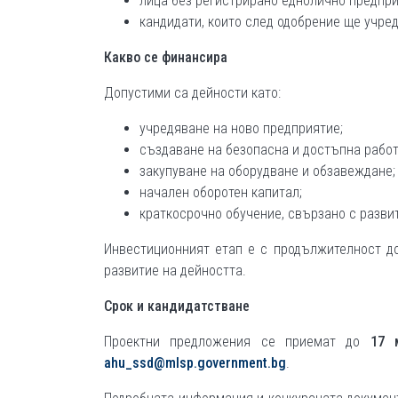
лица без регистрирано еднолично предпри
кандидати, които след одобрение ще учред
Какво се финансира
Допустими са дейности като:
учредяване на ново предприятие;
създаване на безопасна и достъпна работ
закупуване на оборудване и обзавеждане;
начален оборотен капитал;
краткосрочно обучение, свързано с разви
Инвестиционният етап е с продължителност д
развитие на дейността.
Срок и кандидатстване
Проектни предложения се приемат до
17 
ahu_ssd@mlsp.government.bg
.