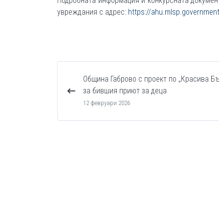
Подробната информация и конкурсната документ
увреждания с адрес:
https://ahu.mlsp.government
Община Габрово с проект по „Красива Б
за бившия приют за деца
12 февруари 2026