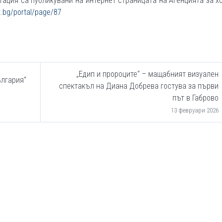
ация са публикувани на интернет страницата на Агенцията за х
.bg/portal/page/87
„Едип и пророците“ – мащабният визуален
ългария“
спектакъл на Диана Добрева гостува за първи
път в Габрово
13 февруари 2026