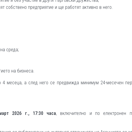
ятие и без участие в други търговски дружества;
ят собствено предприятие и ще работят активно в него.
на среда;
тието на бизнеса.
о 4 месеца, а след него се предвижда минимум 24-месечен пер
март 2026 г., 17:30 часа
, включително и по електронен п