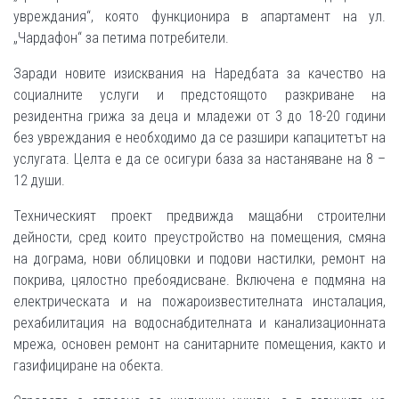
увреждания“, която функционира в апартамент на ул.
„Чардафон“ за петима потребители.
Заради новите изисквания на Наредбата за качество на
социалните услуги и предстоящото разкриване на
резидентна грижа за деца и младежи от 3 до 18-20 години
без увреждания е необходимо да се разшири капацитетът на
услугата. Целта е да се осигури база за настаняване на 8 –
12 души.
Техническият проект предвижда мащабни строителни
дейности, сред които преустройство на помещения, смяна
на дограма, нови облицовки и подови настилки, ремонт на
покрива, цялостно пребоядисване. Включена е подмяна на
електрическата и на пожароизвестителната инсталация,
рехабилитация на водоснабдителната и канализационната
мрежа, основен ремонт на санитарните помещения, както и
газифициране на обекта.