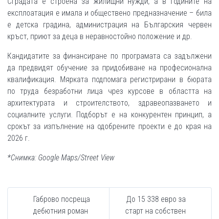
Сградата е строена за жилищни нужди, а в годините на
експлоатация е имала и обществено предназначение – била
е детска градина, администрация на Българския червен
кръст, приют за деца в неравностойно положение и др.
Кандидатите за финансиране по програмата са задължени
да предвидят обучение за придобиване на професионална
квалификация. Мярката подпомага регистрирани в бюрата
по труда безработни лица чрез курсове в областта на
архитектурата и строителството, здравеопазването и
социалните услуги. Подборът е на конкурентен принцип, а
срокът за изпълнение на одобрените проекти е до края на
2026 г.
*Снимка: Google Maps/Street View
Габрово посреща
До 15 338 евро за
дебютния роман
старт на собствен