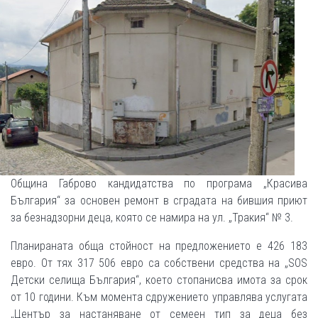
Община Габрово кандидатства по програма „Красива
България“ за основен ремонт в сградата на бившия приют
за безнадзорни деца, която се намира на ул. „Тракия“ № 3.
Планираната обща стойност на предложението е 426 183
евро. От тях 317 506 евро са собствени средства на „SOS
Детски селища България“, което стопанисва имота за срок
от 10 години. Към момента сдружението управлява услугата
„Център за настаняване от семеен тип за деца без