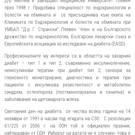
Д-р Милчев е завършил Медицински Университет Плевен
през 1998 г. Придобива специалност по ендокринология и
болести на обмяната и се присъединява към екипа на
Клиниката по Ендокринология и болести на обмяната при
УМБАЛ “Д-р Г. Странски” Плевен. Член е на Българското
дружество по ендокринология, Български лекарски съюз и
Европейската асоциация за изследване на диабета (EASD).
Професионалните му интереси са в областта на захарния
диабет – тип 1 и тип 2, съвременно инсулинолечение,
неинсулинови терапии при диабет тип 2, сензори за
глюкозното мониториране, диагностика и терапия при
пациенти с инсулинова резистентност и метаболитен
синдром, остеопороза (постменопаузална и сенилна) и
заболявания на щитовидната жлеза.
Световния ден на диабета се чества всяка година на 14
ноември от 1991-а насам под егидата на СЗО. С резолюция
61/225 от 2006 г. на ООН той е официален празник,
наблюдаван от ООН. Изборът на датата не е случаен- това е