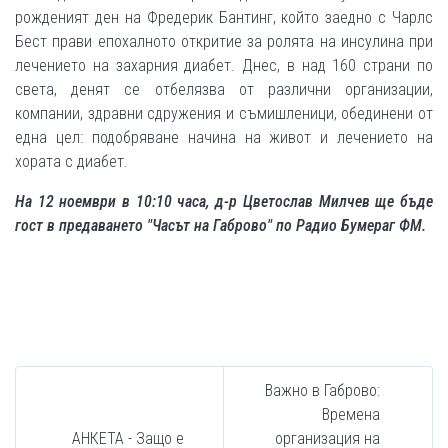
рожденият ден на Фредерик Бантинг, който заедно с Чарлс
Бест прави епохалното откритие за ролята на инсулина при
лечението на захарния диабет. Днес, в над 160 страни по
света, денят се отбелязва от различни организации,
компании, здравни сдружения и съмишленици, обединени от
една цел: подобряване начина на живот и лечението на
хората с диабет.
На 12 ноември в 10:10 часа, д-р Цветослав Милчев ще бъде
гост в предаването "Часът на Габрово" по Радио Бумераг ФМ.
Важно в Габрово:
Времена
АНКЕТА - Защо е
организация на