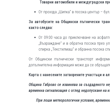
Товарни автомобили и междуградски пр
От прохода „Шипка“ в посока център – бул. 
За автобусите на Общински пътнически тран
както следва:
От 09:00 часа до приключване на асфалт
„Възраждане“ и в обратна посока през ул
спирка „Текстилмаш“ и обранна посока спи
От Общински пътнически транспорт информ
допълнителна информация може да се обръщате к
Карта с нанесените затворените участъци и а
Община Габрово се извинява за създаденото не
временна сигнализация с оглед недопускане на 
При лоши метеорологични условия, временна