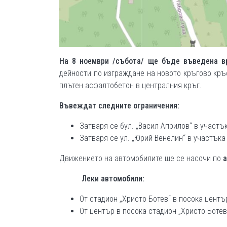
На 8 ноември /събота/ ще бъде въведена в
дейности по изграждане на новото кръгово кръс
плътен асфалтобетон в централния кръг.
Въвеждат следните ограничения:
Затваря се бул. „Васил Априлов“ в участък
Затваря се ул. „Юрий Венелин“ в участъка 
Движението на автомобилите ще се насочи по
а
Леки автомобили:
От стадион „Христо Ботев“ в посока център
От център в посока стадион „Христо Ботев“