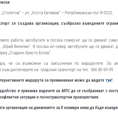
евози:
„Столетов“ – ул. „Коста Евтимов“ – Републикански път III-5522;
спорт се създава организация, съобразно въведените ограни
овите работи, автобусите в посока север-юг ще се движат само
. „Юрий Венелин“. В посока юг-север автобусите ще се движат 
рка „Стадион Христо Ботев“.
ира, че са възможни са закъснения по маршрутите. За ак
ъм диспечерите на градския транспорт на тел.: 066 80 69 49.
лтернативните маршрути за преминаване може да видите
тук
!
удобство и приканва водачите на МПС да се съобразяват с пост
конфликтни ситуации и пътнотранспортни произшествия.
та организация на движението за 8 ноември няма да бъде въведе