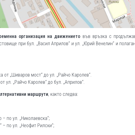
ременна организация на движението
във връзка с продължа
товище при бул. „Васил Априлов“ и ул. „Юрий Венелин“ и полага
а от „Шиваров мост“ до ул. „Райчо Каролев“.
от ул. „Райчо Каролев“ до бул. „Априлов“.
лтернативни маршрути
, както следва:
 – по ул. „Николаевска“;
 – по ул. „Неофит Рилски“;