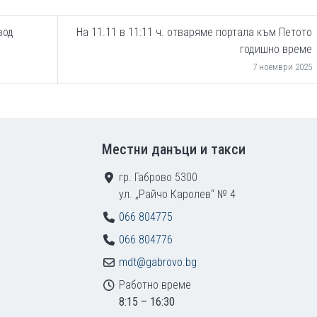
вод
На 11.11 в 11:11 ч. отваряме портала към Петото
годишно време
7 ноември 2025
Местни данъци и такси
гр. Габрово 5300
ул. „Райчо Каролев“ № 4
066 804775
066 804776
mdt@gabrovo.bg
Работно време
8:15 – 16:30