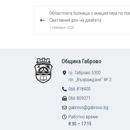
Областната болница с инициатива по по
Световния ден на диабета
7 ноември 2025
Footer
Община Габрово
гр. Габрово 5300
пл. „Възраждане“ № 3
066 818400
066 809371
gabrovo@gabrovo.bg
Работно време
8:30 – 17:15