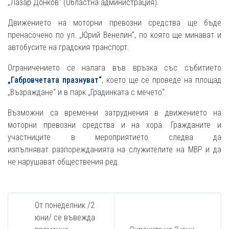
„Лазар Донков“ (Областна администрация).
Движението на моторни превозни средства ще бъде
пренасочено по ул. „Юрий Венелин“, по която ще минават и
автобусите на градския транспорт.
Ограничението се налага във връзка със събитието
„Габровчетата празнуват“
, което ще се проведе на площад
„Възраждане“ и в парк „Градинката с мечето“.
Възможни са временни затруднения в движението на
моторни превозни средства и на хора. Гражданите и
участниците в мероприятието следва да
изпълняват разпорежданията на служителите на МВР и да
не нарушават обществения ред.
От понеделник /2
юни/ се въвежда