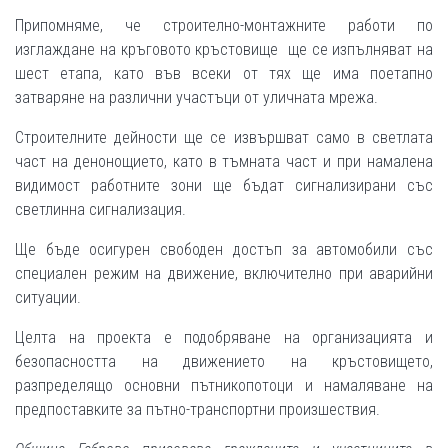
Припомняме, че строително-монтажните работи по
изглаждане на кръговото кръстовище ще се изпълняват на
шест етапа, като във всеки от тях ще има поетапно
затваряне на различни участъци от уличната мрежа.
Строителните дейности ще се извършват само в светлата
част на денонощието, като в тъмната част и при намалена
видимост работните зони ще бъдат сигнализирани със
светлинна сигнализация.
Ще бъде осигурен свободен достъп за автомобили със
специален режим на движение, включително при аварийни
ситуации.
Целта на проекта е подобряване на организацията и
безопасността на движението на кръстовището,
разпределящо основни пътникопотоци и намаляване на
предпоставките за пътно-транспортни произшествия.