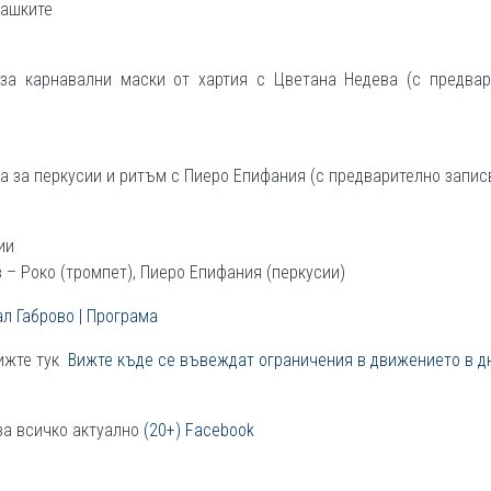
пашките
а карнавални маски от хартия с Цветана Недева (с предвар
 за перкусии и ритъм с Пиеро Епифания (с предварително запис
ии
 – Роко (тромпет), Пиеро Епифания (перкусии)
л Габрово | Програма
вижте тук
Вижте къде се въвеждат ограничения в движението в д
за всичко актуално
(20+) Facebook