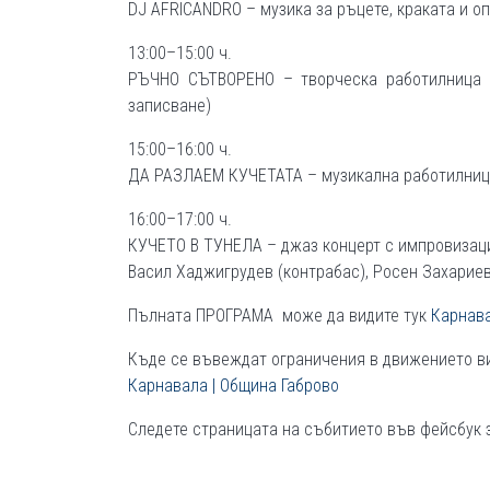
DJ AFRICАNDRO – музика за ръцете, краката и о
13:00–15:00 ч.
РЪЧНО СЪТВОРЕНО – творческа работилница з
записване)
15:00–16:00 ч.
ДА РАЗЛАЕМ КУЧЕТАТА – музикална работилница
16:00–17:00 ч.
КУЧЕТО В ТУНЕЛА – джаз концерт с импровизац
Васил Хаджигрудев (контрабас), Росен Захариев
Пълната ПРОГРАМА може да видите тук
Карнава
Къде се въвеждат ограничения в движението 
Карнавала | Община Габрово
Следете страницата на събитието във фейсбук 