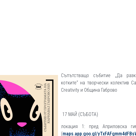
Съпътстващо събитие „Да раз
котките“ на творчески колектив Ca
Creativity и Община Габрово
17 МАЙ (СЪБОТА)
локация 1: пред Априловска ги
(
maps.app.goo.gl/yTxFAFgmm4dFBs