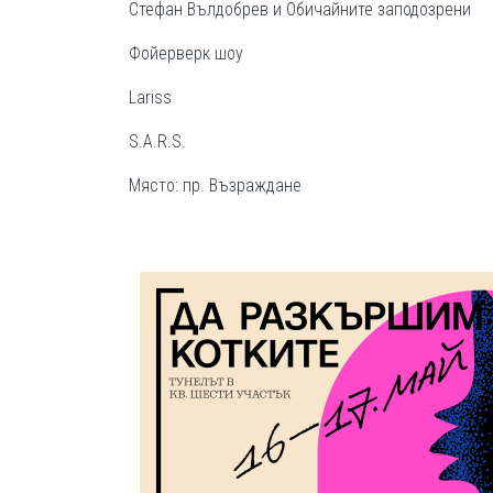
Стефан Вълдобрев и Обичайните заподозрени
Фойерверк шоу
Lariss
S.A.R.S.
Място: пр. Възраждане