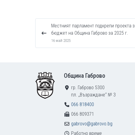
Местният парламент подкрепи проекта з
бюджет на Община Габрово за 2025 г.
16 май 2025
Footer
Община Габрово
гр. Габрово 5300
пл. „Възраждане“ № 3
066 818400
066 809371
gabrovo@gabrovo.bg
Работно време