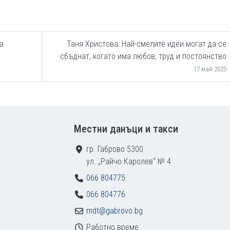
а
Таня Христова: Най-смелите идеи могат да се
сбъднат, когато има любов, труд и постоянство
17 май 2025
Местни данъци и такси
гр. Габрово 5300
ул. „Райчо Каролев“ № 4
066 804775
066 804776
mdt@gabrovo.bg
Работно време