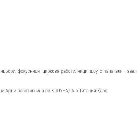
анцьори, фокусници, циркова работилници, шоу с папагали - зав
ни Арт и работилница по КЛОУНАДА с Титания Хаос