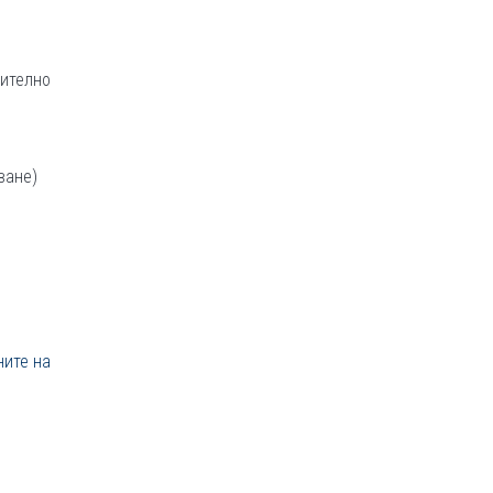
ително
ване)
ните на