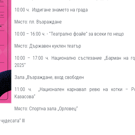
10:00 ч. Издигане знамето на града
Място: пл. Възраждане
10:00 – 16:00 ч. - "Театрално фоайе" за всеки по нещо
Място: Държавен куклен театър
10:00 – 17:00 ч. Национално състезание „Барман на го
2025“
Зала „Възраждане, вход свободен
11:00 ч. „Национален карнавал ревю на котки – Р
Казасова“
Място: Спортна зала „Орловец“
удесата“ III