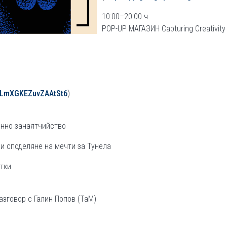
10:00–20:00 ч.
POP-UP МАГАЗИН Capturing Creativity
/1LmXGKEZuvZAAtSt6
)
енно занаятчийство
 споделяне на мечти за Тунела
тки
говор с Галин Попов (ТаМ)