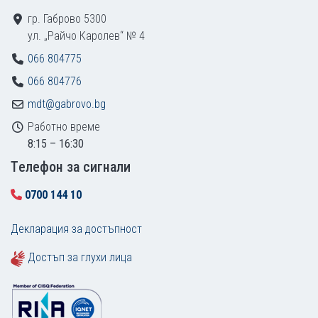
гр. Габрово 5300
ул. „Райчо Каролев“ № 4
066 804775
066 804776
mdt@gabrovo.bg
Работно време
8:15 – 16:30
Tелефон за сигнали
0700 144 10
Декларация за достъпност
Достъп за глухи лица