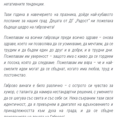
негативните тенденции.
Тази година в навечерието на празника, дойде най-хубавото
послание за нашия град. Децата от ДГ „Радост“ ни пожелаха
бъдеще щедро на габровчета!
Пожелавам на всички габровци преди всичко здраве – онова
здраве, което ни позволява да се усмихваме, да мечтаем, да се
трудим и да бъдем един до друг и в добри, и в трудни дни.
Пожелавам им увереност – защото има с какво да се гордеем
и посока, която да следваме. Пожелавам им вяра – че и най-
смелите идеи могат да се сбъднат, когато има любов, труд и
постоянство.
Габрово винаги е било различно – с острото си чувство за
хумор, с таланта да намира нестандартни решения, с умението
да се шегува със света и със себе си. Нека съхраним тази своя
идентичност, да я превърнем в двигател на вдъхновението и
принадлежността към духа на града, и да се сбъдне
пожеланието на децата на Габрово!