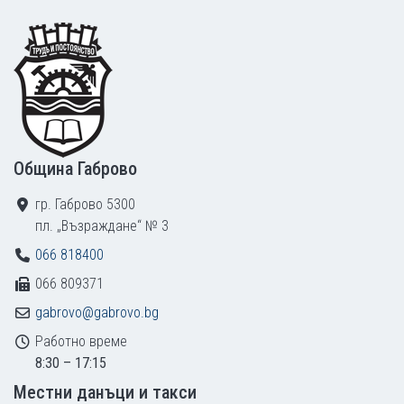
Footer
Община Габрово
гр. Габрово 5300
пл. „Възраждане“ № 3
066 818400
066 809371
gabrovo@gabrovo.bg
Работно време
8:30 – 17:15
Местни данъци и такси