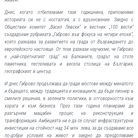
Днес, когато отбелязваме тази годишнина, припомняме
историята си не с носталгия, а с вдъхновение. Заедно с
Обществен комитет „Васил Левски“ и вестник „100 вести“
създадохме рубриката „Габрово във фокуса на четири епохи“,
която разказва за развитието на града от Възраждането до
европейското настояще. От тези разкази научихме, че Габрово
е „най-спретнатият град“ на Балканите, градът на стоте
паметника, пестеливата и весела столица на България,
географският ѝ център.
И днес Габрово продължава да гради мостове между миналото
и бъдещето, между традицията и иновациите, да бъде пионер в
смелите решения, в зелените политики, в отговорността към
хората и към бизнеса. През тази година планираме да
разгърнем мащабен процес на реконструкция и
трансформация. Амбицията ни е да се случат инфраструктурни
инвестиции на стойност над 34 млн. лева, за да създаваме все
по-добри условия на живот и заедно да преодоляваме