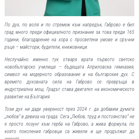
По дух, по воля и по стремеж към напредък, Габрово е бил
град много преди официалното признание за това преди 165
години, благодарение на хора с просветени умове и сръчни
ръце – майстори, будители, книжовници.
Неслучайно именно тук отваря врати първото светско
новобългарско училище – бъдещата Априловска гимназия,
символ на модерното образование и на българския дух. С
времето духовната сила на Габрово се превръща в
индустриална мощ. Градът става двигател на икономическото
развитие на България.
Този дух ни даде увереност през 2024 г. да добавим думата
„любов“ в девиза на града. Сега „Любов, труд и постоянство“ не
е просто лозунг към герба на Габрово, а жива формула, по
която поколения габровци са живели и ще продължат да
живеят.