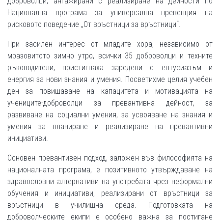
доброволци, ангажирани с реализиране на дейности по
Национална програма за универсална превенция на
рисковото поведение „От връстници за връстници“.
При засилен интерес от младите хора, независимо от
мразовитото зимно утро, всички 35 доброволци и техните
ръководители, пристигнаха заредени с ентусиазъм и
енергия за нови знания и умения. Посветихме целия учебен
ден за повишаване на капацитета и мотивацията на
учениците-доброволци за превантивна дейност, за
развиване на социални умения, за усвояване на знания и
умения за планиране и реализиране на превантивни
инициативи.
Основен превантивен подход, заложен във философията на
националната програма, е позитивното утвърждаване на
здравословни алтернативи на употребата чрез неформални
обучения и инициативи, реализирани от връстници за
връстници в училищна среда. Подготовката на
доброволческите екипи е особено важна за постигане