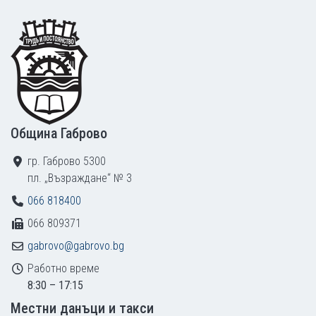
Footer
Община Габрово
гр. Габрово 5300
пл. „Възраждане“ № 3
066 818400
066 809371
gabrovo@gabrovo.bg
Работно време
8:30 – 17:15
Местни данъци и такси