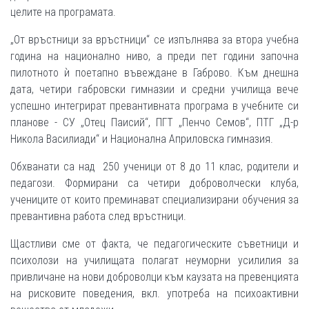
целите на програмата.
„От връстници за връстници“ се изпълнява за втора учебна
година на национално ниво, а преди пет години започна
пилотното ѝ поетапно въвеждане в Габрово. Към днешна
дата, четири габровски гимназии и средни училища вече
успешно интегрират превантивната програма в учебните си
планове - СУ „Отец Паисий“, ПГТ „Пенчо Семов“, ПТГ „Д-р
Никола Василиади“ и Национална Априловска гимназия.
Обхванати са над 250 ученици от 8 до 11 клас, родители и
педагози. Формирани са четири доброволчески клуба,
учениците от които преминават специализирани обучения за
превантивна работа след връстници.
Щастливи сме от факта, че педагогическите съветници и
психолози на училищата полагат неуморни усилилия за
привличане на нови доброволци към каузата на превенцията
на рисковите поведения, вкл. употреба на психоактивни