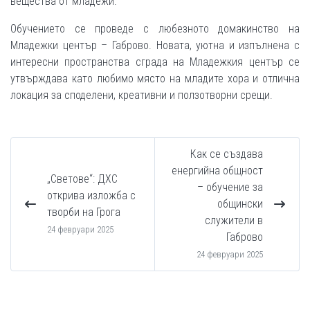
вещества от младежи.
Обучението се проведе с любезното домакинство на
Младежки център – Габрово. Новата, уютна и изпълнена с
интересни пространства сграда на Младежкия център се
утвърждава като любимо място на младите хора и отлична
локация за споделени, креативни и ползотворни срещи.
Как се създава
енергийна общност
„Светове“: ДХС
– обучение за
открива изложба с
общински
творби на Грога
служители в
24 февруари 2025
Габрово
24 февруари 2025