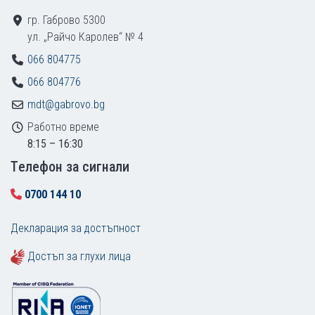
гр. Габрово 5300
ул. „Райчо Каролев“ № 4
066 804775
066 804776
mdt@gabrovo.bg
Работно време
8:15 – 16:30
Tелефон за сигнали
0700 144 10
Декларация за достъпност
Достъп за глухи лица