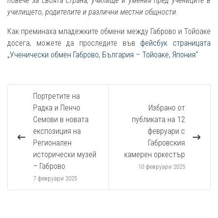
повече за своята страна, училище и умения пред учениците в
училището, родителите и различни местни общности.
Как преминаха младежките обмени между Габрово и Тойоаке
досега, можете да проследите във
фейсбук страницата
„Ученически обмен Габрово, България – Тойоаке, Япония“
Портретите на
Радка и Пенчо
Избрано от
Семови в новата
публиката на 12
експозиция на
февруари с
Регионален
Габровския
исторически музей
камерен оркестър
– Габрово
10 февруари 2025
7 февруари 2025