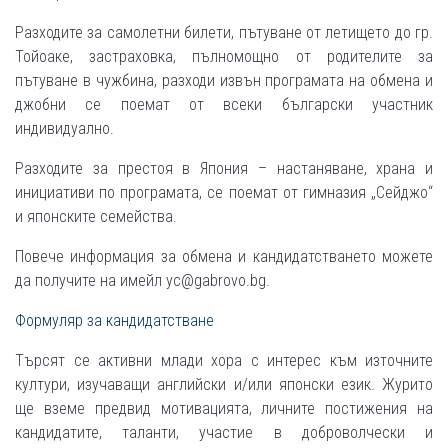
Разходите за самолетни билети, пътуване от летището до гр.
Тойоаке, застраховка, пълномощно от родителите за
пътуване в чужбина, разходи извън програмата на обмена и
джобни се поемат от всеки български участник
индивидуално.
Разходите за престоя в Япония – настаняване, храна и
инициативи по програмата, се поемат от гимназия „Сейджо“
и японските семейства.
Повече информация за обмена и кандидатстването можете
да получите на имейл yc@gabrovo.bg.
Формуляр за кандидатстване
Търсят се активни млади хора с интерес към източните
култури, изучаващи английски и/или японски език. Журито
ще вземе предвид мотивацията, личните постижения на
кандидатите, таланти, участие в доброволчески и