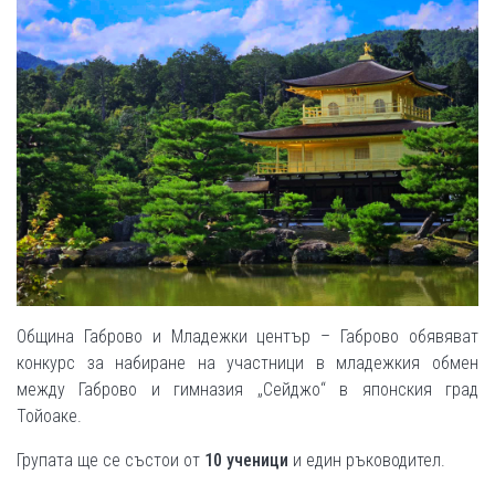
Община Габрово и Младежки център – Габрово обявяват
конкурс за набиране на участници в младежкия обмен
между Габрово и гимназия „Сейджо“ в японския град
Тойоаке.
Групата ще се състои от
10 ученици
и един ръководител.