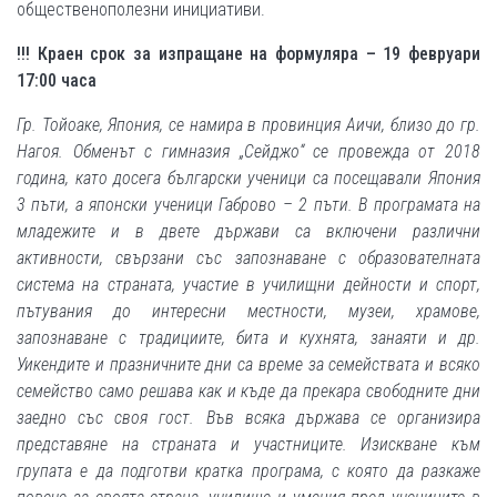
общественополезни инициативи.
!!! Краен срок за изпращане на формуляра – 19 февруари
17:00 часа
Гр. Тойоаке, Япония, се намира в провинция Аичи, близо до гр.
Нагоя. Обменът с гимназия „Сейджо“ се провежда от 2018
година, като досега български ученици са посещавали Япония
3 пъти, а японски ученици Габрово – 2 пъти. В програмата на
младежите и в двете държави са включени различни
активности, свързани със запознаване с образователната
система на страната, участие в училищни дейности и спорт,
пътувания до интересни местности, музеи, храмове,
запознаване с традициите, бита и кухнята, занаяти и др.
Уикендите и празничните дни са време за семействата и всяко
семейство само решава как и къде да прекара свободните дни
заедно със своя гост. Във всяка държава се организира
представяне на страната и участниците. Изискване към
групата е да подготви кратка програма, с която да разкаже