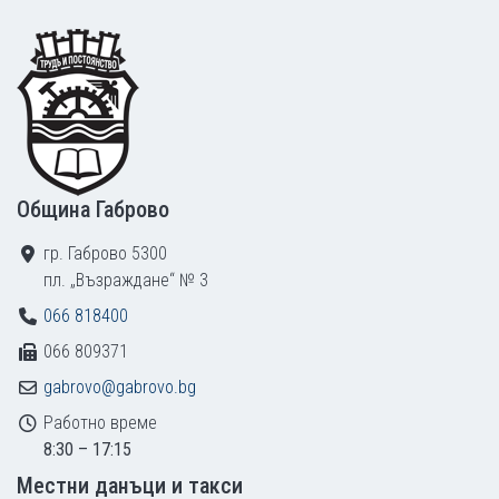
Footer
Община Габрово
гр. Габрово 5300
пл. „Възраждане“ № 3
066 818400
066 809371
gabrovo@gabrovo.bg
Работно време
8:30 – 17:15
Местни данъци и такси