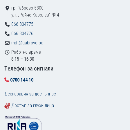
гр. Габрово 5300
ул. „Райчо Каролев“ № 4
066 804775
066 804776
mdt@gabrovo.bg
Работно време
8:15 – 16:30
Tелефон за сигнали
0700 144 10
Декларация за достъпност
Достъп за глухи лица