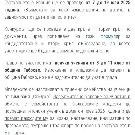
Гостуването в Япония ще се проведе
от 7 до 19 юли 2025
година
. /Възможни са леки измествания на датите, в
зависимост от датите на полетите/.
Конкурсът ще се проведе в два кръга – първи кръг: по
документи, чрез попълване на
този формуляр
за
кандидатстване и втори кръг: събеседване, за което
участниците ще бъдат информирани допълнително.
Право на участие имат
всички ученици от 8 до 11 клас от
община Габрово.
Изискване е младежите да живеят в
община Габрово, но не е задължително да учат в града.
Младежите се настаняват в приемни семейства на ученици
от гимназия „Сейджо“.
Задължително условие за участие в
обмена е семействата на българските младежи да
посрещнат японски ученик в дома си през 2026 година и да
поемат разходите му
за храна, настаняване, инициативи по
програмата, вътрешен транспорт по време на гостуването в
България.