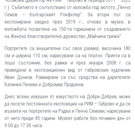
Чолакова (директор на РИМ – Габрово в периода 2011 – 2022
г.). Събитието е съпътствано от изложба под мотото „Пенчо
Семов – българският Рокфелер“. За втори път са
експонирани заедно през 2019 г., отново в музея, в
изложбата посветена на 150-та годишнина от създаването
на Женско благотворително дружество „Майчина грижа“.
Портретите са внушителни със своя размер: височина 180
см и ширина 110 см, нарисувани са на платно. Приети са в
лошо състояние, без рамки и през януари 2008 г. са
приведени в експозиционен вид от габровския художник
Иван Донков. Рамкирани са със средства на дарителите
Калинка Пенева и Добромир Проданов.
Днес всеки, изкушен от изкуството на Добри Добрев, може
да посети постоянната експозиция на РИМ – Габрово и да се
възхити на портретите на Радка и Пенчо Семови, нарисувани
от него преди 85 години. Музеят работи без почивен ден от
9.00 до 17.30 часа.