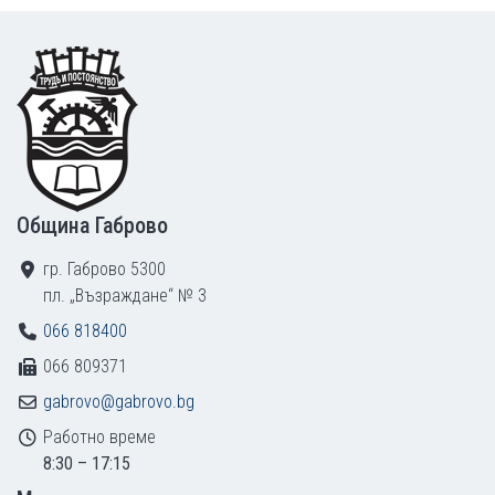
Footer
Община Габрово
гр. Габрово 5300
пл. „Възраждане“ № 3
066 818400
066 809371
gabrovo@gabrovo.bg
Работно време
8:30 – 17:15