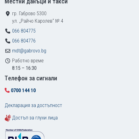
Местни данъци и такси
гр. Габрово 5300
ул. „Райчо Каролев“ № 4
066 804775
066 804776
mdt@gabrovo.bg
Работно време
8:15 – 16:30
Tелефон за сигнали
0700 144 10
Декларация за достъпност
Достъп за глухи лица