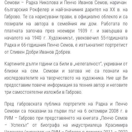
Семови – Радка Николова и Пенчо Иванов Семов, наричан
българския Рокфелер и най-значимия дарител на ХХ в. на
Габрово. Те са нарисувани прави, в официално облекло и са
позирали на автора в семейния им дом. Работата по
платната започва през ноември 1939 г. и завършва в
началото на 1940 г. Художникът, увековечил 55-годишната
Радка и 66-годишния Пенчо Семов, е изтъкнатият портретист
от Сливен Добри Иванов Добрев.
Картините дълги години са били в „нелегалност“, укривани от
близки на сем. Семови и затова не са познати на
изследователите на творчеството на художника. Ние ще Ви
предоставим повече информация за техния автор и неговите
три самостоятелни изложби в Габрово.
Пред габровската публика портретите на Радка и Пенчо
Семови са показани за първи път на 6 октомври 2008 г. в
РИМ – Габрово при представянето на книгата „Пенчо Семов
– Успехът“ от биографа на индустриалеца Красимира