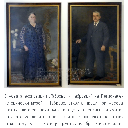
В новата експозиция „Габрово и габровци“ на Регионален
исторически музей – Габрово, открита преди три месеца,
посетителите се впечатляват и отделят специално внимание
на двата маслени портрета, които ги посрещат на втория
етаж на музея. На тях в цял ръст са изобразени семейство