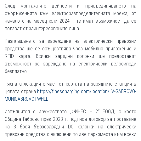
След монтажните дейности и присъединяването на
съоръженията към електроразпределителната мрежа, от
началото на месец юли 2024 г. те имат възможност да се
ползват от заинтересованите лица.
Разплащането за зареждане на електрически превозни
средства ще се осъществява чрез мобилно приложение и
RFID карта. Всички зарядни колонки ще предоставят
възможност за зареждане на електрически велосипеди
безплатно.
Тяхната локация е част от картата на зарядните станции в
цялата страна
https://finescharging.com/location/LV-GABROVO-
MUNIGABROVOTWHLL
Изпълнител е дружеството „ФИНЕС – 2“ ЕООД, с което
Община Габрово през 2023 г. подписа договор за поставяне
на 3 броя бързозарядни DC колонки на електрически
превозни средства с включени по две паркоместа към всеки