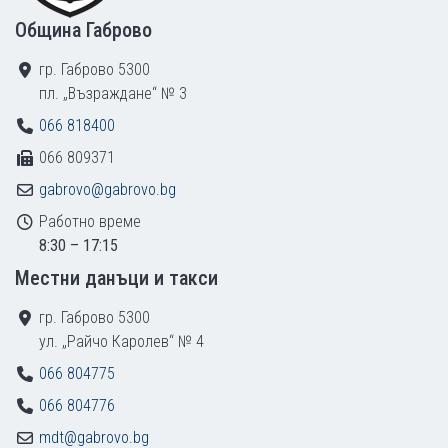
Община Габрово
гр. Габрово 5300
пл. „Възраждане“ № 3
066 818400
066 809371
gabrovo@gabrovo.bg
Работно време
8:30 – 17:15
Местни данъци и такси
гр. Габрово 5300
ул. „Райчо Каролев“ № 4
066 804775
066 804776
mdt@gabrovo.bg