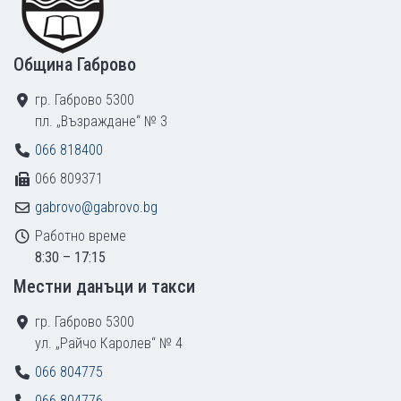
Община Габрово
гр. Габрово 5300
пл. „Възраждане“ № 3
066 818400
066 809371
gabrovo@gabrovo.bg
Работно време
8:30 – 17:15
Местни данъци и такси
гр. Габрово 5300
ул. „Райчо Каролев“ № 4
066 804775
066 804776