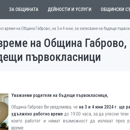
ЗА ОБЩИНАТА
ДЕЙНОСТИ И УСЛУГИ
ОБЩИНСКИ С
о време на Община Габрово, на 3 и 4 юни, за записване на бъдещи първо
реме на Община Габрово, н
ъдещи първокласници
Уважаеми родители на бъдещи първокласници,
Община Габрово Ви уведомява, че
на 3 и 4 юни 2024 г. ще р
удължено работно време
до 19:00 часа, за да улесни тези 
които работят и нямат възможност да излязат през р
време.