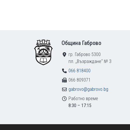
Footer
Община Габрово
гр. Габрово 5300
пл. „Възраждане“ № 3
066 818400
066 809371
gabrovo@gabrovo.bg
Работно време
8:30 – 17:15