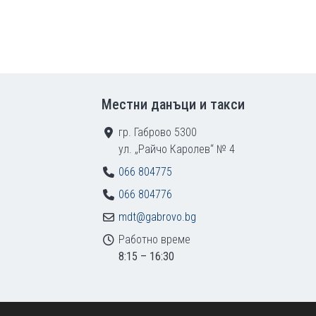
Местни данъци и такси
гр. Габрово 5300
ул. „Райчо Каролев“ № 4
066 804775
066 804776
mdt@gabrovo.bg
Работно време
8:15 – 16:30