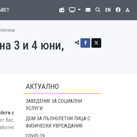
ЪВЕТ
EN
класници
а 3 и 4 юни,
АКТУАЛНО
ЗАВЕДЕНИЕ ЗА СОЦИАЛНИ
УСЛУГИ
аботи с
ДОМ ЗА ПЪЛНОЛЕТНИ ЛИЦА С
от Вас,
ФИЗИЧЕСКИ УВРЕЖДАНИЯ
аботно
COVID-19