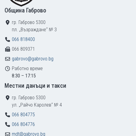
Община Габрово
гр. Габрово 5300
пл. „Възраждане“ № 3
066 818400
066 809371
gabrovo@gabrovo.bg
Работно време
8:30 – 17:15
Местни данъци и такси
гр. Габрово 5300
ул. „Райчо Каролев“ № 4
066 804775
066 804776
mdt@gabrovo.bg