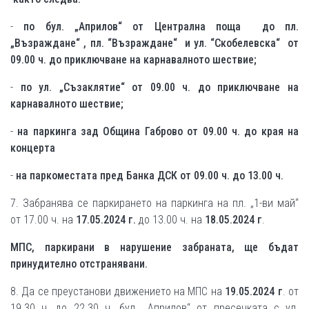
-
по бул. „Априлов“ от Централна поща до пл.
„Възраждане“ , пл. “Възраждане“ и ул. “Скобелевска“ от
09.00 ч. до приключване на карнавалното шествие;
-
по ул. „Съзаклятие“ от 09.00 ч. до приключване на
карнавалното шествие;
-
на паркинга зад Община Габрово от 09.00 ч. до края на
концерта
-
на паркоместата пред Банка ДСК от 09.00 ч. до 13.00 ч.
7. Забранява се паркирането на паркинга на пл. „1-ви май“
от 17.00 ч. на
17.05.2024 г.
до 13.00 ч. на
18.05.2024 г
.
МПС, паркирани в нарушение забраната, ще бъдат
принудително отстранявани.
8. Да се преустанови движението на МПС на
19.05.2024 г
. от
19.30 ч. до 22.30 ч. бул. „Априлов“ от пресечката с ул.