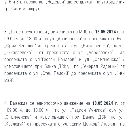
2, 6 и 8 в посока кв. „Недевци“ ще се движат по утвърдения
график и маршрут.
3. Да се преустанови движението на МПС на
18.05.2024 г
.от
09.00 ч. до 13.00 ч. по ул. „Априловска“ от пресечката с бул.
„Юрий Венелин“ до пресечката с ул. „Николаевска“, по ул.
„Николаевска“ от пресечката с ул. „Априловска“ до
пресечката с ул.“Георги Бочаров“ и ул. „Опълченска“ /
кръстовището при Банка ДСК/, по „Генерал Радецки“ от
пресечката с ул. „Отец Паисий“ до пресечката с ул. „1-ви
май“.
4. Въвежда се еднопосочно движение на
18.05.2024 г.
от
09.00 ч. до 13.00 ч. по ул. „Радион Умников“ към ул.
„Опълченска“ и кръстовището при Банка ДСК, по ул.
„Козлодуй“ от пресечката с ул. „Еким Цанков“ /паркинг на