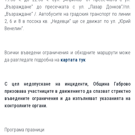
„Възраждане“ до пресечката с ул. „Лазар Донков“/пл.
„Възраждане“ /. Автобусите на градския транспорт по линии
2, 6 и 8 в посока кв. „Недевци“ ще се движат по ул. „Юрий
Венелин“.
Всички въведени ограничения и обходните маршрути може
да разгледате подробна на
картата тук
С цел недопускане на инциденти, Община Габрово
призовава участниците в движението да спазват стриктно
въведените ограничения и да изпълняват указанията на
контролните органи.
Програма празници