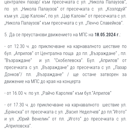
централен пазар/ към пресечката с ул. „Никола Палаузов“,
по ул. „Никола Палаузов“ от пресечката с ул. „Козлодуй“
към ул. „Цар Калоян“, по ул. „Цар Калоян“ от пресечката с ул.
„Никола Палаузов“ към пресечката с ул. „Пенчо Славейков“.
5. Да се преустанови движението на МПС на
18.05.2024 г.
:
- от 12.30 ч. до приключване на карнавалното шествие по
бул. „Априлов“ от Централна поща до пл. „Възраждане“ , пл.
“Възраждане“ и ул. “Скобелевска“. Бул. „Априлов“ от
пресечката с ул. „Възраждане“ до пресечката с ул. „Лазар
Донков“/ пл. „Възраждане“ / ще остане затворен за
движение на МПС до края на концерта
- от 16.00 ч. по ул. „Райчо Каролев“ към бул.“Априлов“
- от 17.30 ч. до приключване на карнавалното шествие ул.
„Брянска“ от пресечката с ул. „Васил Неделчев“ до пл.“Игото“
и ул. „Юрий Венелин“ от пл. „Игото“ до пресечката с ул.
„Априловска“.