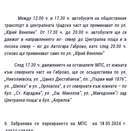
Между 12.00 ч. и 17.30 ч. автобусите на обществения
транспорт в централната градска част ще преминават по ул.
„Юрий Венелин“. От 17.30 ч. до 20.00 ч. автобусите ще се
движат в направлението юг- север до Централна поща и в
посока север – юг до Автогара Габрово, като след 20.00 ч.
отново ще преминават само по ул. „Юрий Венелин“
След 17.30 ч. движението на останалите МПС, от южната
към северната част на Габрово, ще се осъществява по ул.
„Николаевска, ул. „Цанко Дюстабанов“, пл. „Първи май 1876“,
ул. „Шипка“ и ул. „Орловска“, а от северната към южната – по
бул. „Ст. Караджа“, ул. „Ем. Манолов“, ул. „Македония“/ зад
Централна поща/ и бул. „Априлов“
6. Забранява се паркирането на МПС на 18.05.2024 г.
както следва: