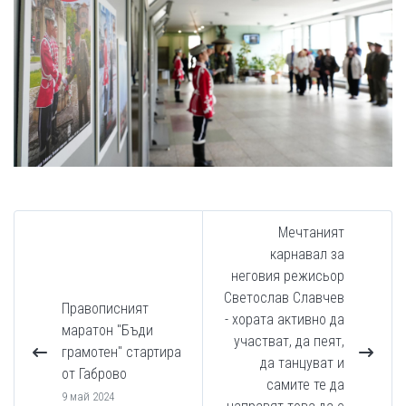
Мечтаният
карнавал за
неговия режисьор
Светослав Славчев
Правописният
- хората активно да
маратон "Бъди
участват, да пеят,
грамотен" стартира
да танцуват и
от Габрово
самите те да
9 май 2024