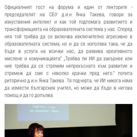
Официалният гост на форума и един от лекторите -
председателят на СБУ д.и.н Янка Такева, говори за
изкуствения интелект и как той подпомага развитието и
трансформацията на образователната система у нас. Според
нея той трябва да се включва изключително агресивно в
образователната система, но и да се използва така, че да
бъде в услуга на всички нас, да развива креативното
мислене и комуникацията“ „Трябва ли ИИ да закърнее или
ние трябва да се стремим непрекъснато към развитие и
стремеж да сме с няколко крачки пред него.” попита
риторично д.и.н Янка Такева. Тя подчерта, че ИИ никога няма
да измести българския учител, но може да бъде в негова
помощ и да го допълва.