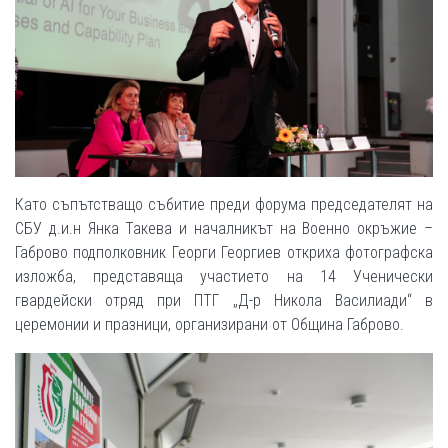
Като съпътстващо събитие преди форума председателят на
СБУ д.и.н Янка Такева и началникът на Военно окръжие –
Габрово подполковник Георги Георгиев откриха фотографска
изложба, представяща участието на 14 Ученически
гвардейски отряд при ПТГ „Д-р Никола Василиади“ в
церемонии и празници, организирани от Община Габрово.