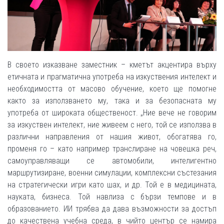
В своето изказване заместник – кметът акцентира върху
етичната и прагматична употреба на изкуствения интелект и
необходимостта от масово обучение, което ще помогне
както за използването му, така и за безопасната му
употреба от широката общественост. „Ние вече не говорим
за изкуствен интелект, ние живеем с него, той се използва в
различни направления от нашия живот, обогатява го,
променя го – като например транслиране на човешка реч,
самоуправляващи се автомобили, интелигентно
маршрутизиране, военни симулации, комплексни състезания
на стратегически игри като шах, и др. Той е в медицината,
науката, бизнеса. Той навлиза с бързи темпове и в
образованието. ИИ трябва да дава възможности за достъп
до качествена учебна среда, в чийто център се намира