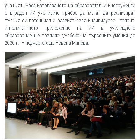
учащият. Чрез използването на образователни инструменти
с вграден ИИ учениците трябва да могат да реализират
пълния си потенциал и развият своя индивидуален талант.
Интелигентното приложение на ИИ в училищното
образование ще повлияе дълбоко на търсените умения до
2030 г.“ – подчерта още Невена Минева.