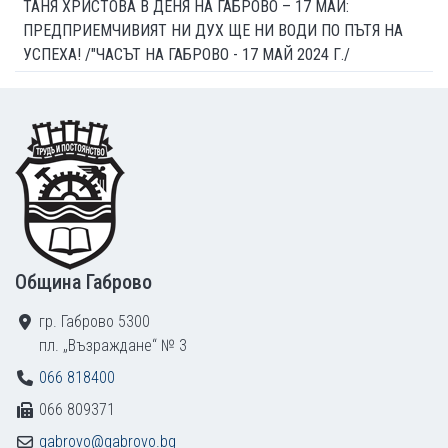
ТАНЯ ХРИСТОВА В ДЕНЯ НА ГАБРОВО – 17 МАЙ:
ПРЕДПРИЕМЧИВИЯТ НИ ДУХ ЩЕ НИ ВОДИ ПО ПЪТЯ НА
УСПЕХА! /"ЧАСЪТ НА ГАБРОВО - 17 МАЙ 2024 Г./
Footer
Община Габрово
гр. Габрово 5300
пл. „Възраждане“ № 3
066 818400
066 809371
gabrovo@gabrovo.bg