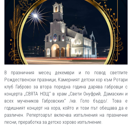
В празничния месец декември и по повод светлите
Рождественски празници, Камерният детски хор към Ротари
клуб Габрово за втора поредна година дарява габровци с
концерта „СВЯТА НОЩ“ в храм „Свети Онуфрий, Дамаскин и
всех мучеников Габровских“ /кв. Голо бърдо/. Това е
годишният концерт на хора, който и този път обещава да е
различен. Репертоарът включва изпълнения на празнични
песни, преработка за детско хорово изпълнение.