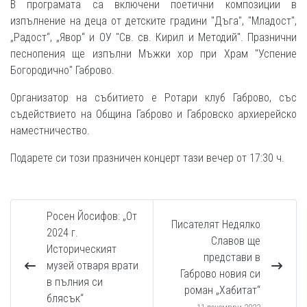
В програмата са включени поетични композиции в
изпълнение на деца от детските градини "Дъга", "Младост",
„Радост“, „Явор“ и ОУ "Св. св. Кирил и Методий". Празнични
песнопения ще изпълни Мъжки хор при Храм "Успение
Богородично" Габрово.
Организатор на събитието е Ротари клуб Габрово, със
съдействието на Община Габрово и Габровско архиерейско
наместничество.
Подарете си този празничен концерт тази вечер от 17:30 ч.
Росен Йосифов: „От
Писателят Недялко
2024 г.
Славов ще
Историческият
представи в
музей отваря врати
Габрово новия си
в пълния си
роман „Хабитат“
блясък“