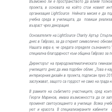
Възможно ли е пространството да влияе толков
проекта, в основата на който стои новият инт
организация LightSource. Нейната мисия е да 
учебна среда в училищата, да повиши реализа
възраст чрез декорация.
Основателите на LightSource Charity Артър Спър
днес в Габрово, за да открият символично обнов
Нашата вяра е, че средата определя съзнанието
специална благодарност към община Габрово за п
Директорът на природоматематическата гимнази
училището днес да има подобен облик. „Това е кау
интериорния дизайн в проекта, подписан през 201
заслужават, защото са гордост не само на града н
В рамките на събитието участниците, сред кои
Георги Маринов, имаха възможността да се зап
променят светоусещането в училище. Всяка учеб
уют и красота. В специализираните кабинети с