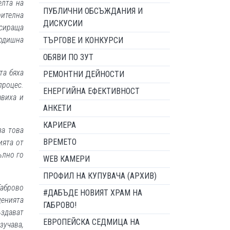
елта на
ПУБЛИЧНИ ОБСЪЖДАНИЯ И
рителна
ДИСКУСИИ
ксираща
годишна
ТЪРГОВЕ И КОНКУРСИ
ОБЯВИ ПО ЗУТ
та бяха
РЕМОНТНИ ДЕЙНОСТИ
процес.
ЕНЕРГИЙНА ЕФЕКТИВНОСТ
авиха и
АНКЕТИ
КАРИЕРА
за това
ВРЕМЕТО
ията от
ълно го
WEB КАМЕРИ
ПРОФИЛ НА КУПУВАЧА (АРХИВ)
Габрово
#ДАБЪДЕ НОВИЯТ ХРАМ НА
денията
ГАБРОВО!
ъздават
ЕВРОПЕЙСКА СЕДМИЦА НА
зучава,