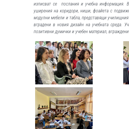
изписват се послания и учебна информация. 
уширения на коридори, ниши, фоайета с подвиж
модулни мебели и табла, представящи училищния 
вградени в новия дизайн на учебната среда. У
позитивни думички и учебен материал, вграждени 