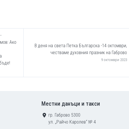
-
мов: Ако
В деня на света Петка Българска -14 октомври,
честваме духовния празник на Габрово
а
9 октомври 2023
бъде!
Местни данъци и такси
гр. Габрово 5300
ул. „Райчо Каролев“ № 4