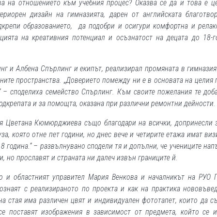
а на отношението към учебния процес? Оказва се да и това е ц
ериорен дизайн на гимназията, дарен от английската благотво
подкрепи образованието, да подобри и осигури комфортна и рела
цията на креативния потенциал и осъзнатост на децата до 18-
линг и Албена Спърлинг и екипът, реализирал промяната в гимназия
ените пространства. „Доверието помежду ни е в основата на целия 
.“ – споделиха семейство Спърлинг. Към своите пожелания те доб
одкрепата и за помощта, оказана при различни ремонтни дейности.
я Цветана Кюмюрджиева също благодари на всички, допринесли 
за, която отне пет години, но днес вече и четирите етажа имат виз
8 година.“ – развълнувано сподели тя и допълни, че учениците нап
и, но прославят и страната ни далеч извън границите й.
то и областният управител Мария Венкова и началникът на РУО 
ознаят с реализираното по проекта и как на практика нововъве
на стая има различен цвят и индивидуален фототапет, които да с
е поставят изображения в зависимост от предмета, който се и