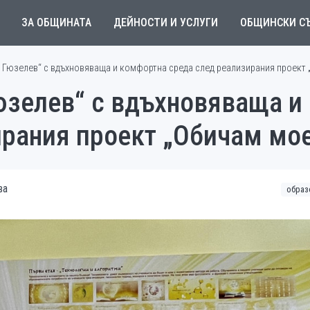
ЗА ОБЩИНАТА
ДЕЙНОСТИ И УСЛУГИ
ОБЩИНСКИ С
н Гюзелев“ с вдъхновяваща и комфортна среда след реализирания проект
юзелев“ с вдъхновяваща и
ирания проект „Обичам мо
ва
образ