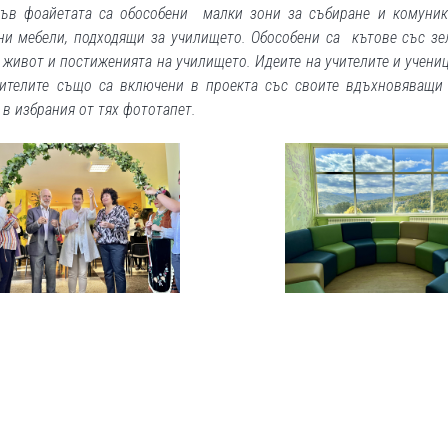
Във фоайетата са обособени малки зони за събиране и комуник
ни мебели, подходящи за училището. Обособени са кътове със зе
живот и постиженията на училището. Идеите на учителите и учени
чителите също са включени в проекта със своите вдъхновяващи
в избрания от тях фототапет.