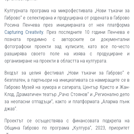
Културната програма на микрофестивала „Нови тъкачи за
Габрово“ е селектирана и продуцирана от родената в Габрово
Росина Пенчева през инициираната от нея платформа
Capturing Creativity.
През последните 10 години Пенчева е
позната предимно с авторските си документални
фотографски проекти зад кулисите, като все по-често
разширява своето поле на изява с продуциране и
организиране на проекти в областта на културата.
Входът за целия фестивал „Нови тъкачи за Габрово“ е
безплатен, а партньори на инициативата са намиращите се в
Габрово Музей на хумора и сатирата, Център Кристо и Жан-
Клод, Драматичен театър „Рачо Стоянов“ и „Регионално депо
за неопасни отпадъци“, както и платформата „Аларма пънк
джаз“.
Проектът се осъществява с финансовата подкрепа на
Община Габрово по програма „Култура“, 2023, приоритет