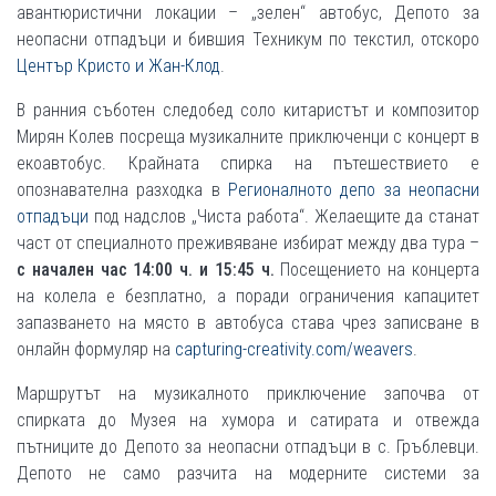
авантюристични локации – „зелен“ автобус, Депото за
неопасни отпадъци и бившия Техникум по текстил, отскоро
Център Кристо и Жан-Клод
.
В ранния съботен следобед соло китаристът и композитор
Мирян Колев посреща музикалните приключенци с концерт в
екоавтобус. Крайната спирка на пътешествието е
опознавателна разходка в
Регионалното депо за неопасни
отпадъци
под надслов „Чиста работа“. Желаещите да станат
част от специалното преживяване избират между два тура –
с начален час 14:00 ч. и 15:45 ч.
Посещението на концерта
на колела е безплатно, а поради ограничения капацитет
запазването на място в автобуса става чрез записване в
онлайн формуляр на
capturing-creativity.com/weavers
.
Маршрутът на музикалното приключение започва от
спирката до Музея на хумора и сатирата и отвежда
пътниците до Депото за неопасни отпадъци в с. Гръблевци.
Депото не само разчита на модерните системи за