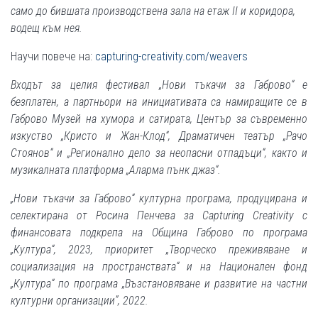
само до бившата производствена зала на етаж II и коридора,
водещ към нея.
Научи повече на:
capturing-creativity.com/weavers
Входът за целия фестивал „Нови тъкачи за Габрово“ е
безплатен, а партньори на инициативата са намиращите се в
Габрово Музей на хумора и сатирата, Център за съвременно
изкуство „Кристо и Жан-Клод“, Драматичен театър „Рачо
Стоянов“ и „Регионално депо за неопасни отпадъци“, както и
музикалната платформа „Аларма пънк джаз“.
„Нови тъкачи за Габрово“ културна програма, продуцирана и
селектирана от Росина Пенчева за Capturing Creativity с
финансовата подкрепа на Община Габрово по програма
„Култура“, 2023, приоритет „Творческо преживяване и
социализация на пространствата“ и на Национален фонд
„Култура“ по програма „Възстановяване и развитие на частни
културни организации”, 2022.