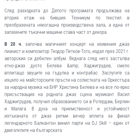
След разходката до Депото програмата продължава на
втория етаж на бившия Техникум по текстил в
преобразената някогашна производствена зала, а една от
запазените тъкачни машини става част от декора.
В 20 ч.
започва магичният концерт на изявения джаз
пианист и композитор Теодор Петков-Тото, издал през 2021 г.
авторския си дебютен албум. Веднага след него застъпва
етно-джаз дуото Белева &amp; Хаджигрудев, смело
вплитащо звуците на гъдулка и контрабас. Заслугите са
изцяло на майсторските пръсти на солистката на Оркестъра
за народна музика на БНР Христина Белева и на все по-ярко
присъстващия на родната джаз сцена музикант Васил
Хаджигрудев, получил образованието си в Ротердам, Берлин
и Малага. В духа на приемственост и устойчивост
изтъканата от джаз ритми вечер вплита за финал
легендарното Балкантон винил парти на DJ Skill – един от
двигателите на българската