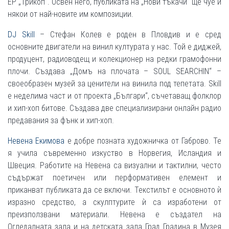
EP „Трикоп“. Освен него, публиката на „Нови тъкачи“ ще чуе и
някои от най-новите им композиции.
DJ Skill
– Стефан Колев е роден в Пловдив и е сред
основните двигатели на винил културата у нас. Той е диджей,
продуцент, радиоводещ и колекционер на редки грамофонни
плочи. Създава „Домъ на плочата – SOUL SEARCHIN“ –
своеобразен музей за ценители на винила под тепетата. Skill
е неделима част и от проекта „Българи“, съчетаващ фолклор
и хип-хоп битове. Създава две специализирани онлайн радио
предавания за фънк и хип-хоп.
Невена Екимова
е добре позната художничка от Габрово. Те
я учила съвременно изкуство в Норвегия, Исландия и
Швеция. Работите на Невена са визуални и тактилни, често
съдържат поетичен или перформативен елемент и
приканват публиката да се включи. Текстилът е основното ѝ
изразно средство, а скулптурите ѝ са изработени от
преизползвани материали. Невена е създател на
Огледалната зала и на детската зала Град Градина в Музея