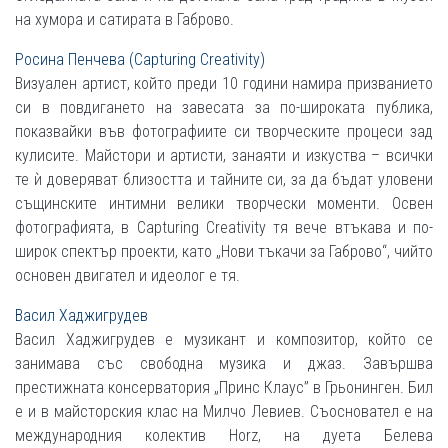
на хумора и сатирата в Габрово.
Росина Пенчева (Capturing Creativity)
Визуален артист, който преди 10 години намира призванието
си в повдигането на завесата за по-широката публика,
показвайки във фотографиите си творческите процеси зад
кулисите. Майстори и артисти, занаяти и изкуства – всички
те ѝ доверяват близостта и тайните си, за да бъдат уловени
същинските интимни велики творчески моменти. Освен
фотографията, в Capturing Creativity тя вече втъкава и по-
широк спектър проекти, като „Нови тъкачи за Габрово“, чийто
основен двигател и идеолог е тя.
Васил Хаджигрудев
Васил Хаджигрудев е музикант и композитор, който се
занимава със свободна музика и джаз. Завършва
престижната консерватория „Принс Клаус” в Грьонинген. Бил
е и в майсторския клас на Милчо Левиев. Съосновател е на
международния колектив Horz, на дуета Белева