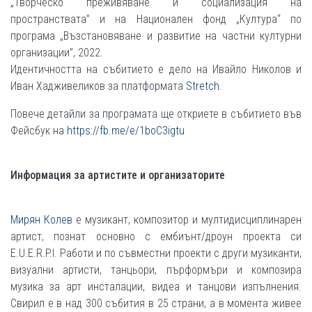
„Творческо преживяване и социализация на
пространствата” и на Национален фонд „Култура“ по
програма „Възстановяване и развитие на частни културни
организации”, 2022.
Идентичността на събитието е дело на Ивайло Николов и
Иван Хадживеликов за платформата
Stretch
.
Повече детайли за програмата ще откриете в събитието във
Фейсбук на
https://fb.me/e/1boC3igtu
Информация за артистите и организаторите
Мирян Колев
е музикант, композитор и мултидисциплинарен
артист, познат основно с ембиънт/дроун проекта си
E.U.E.R.P.I. Работи и по съвместни проекти с други музиканти,
визуални артисти, танцьори, пърформъри и композира
музика за арт инсталации, видеа и танцови изпълнения.
Свирил е в над 300 събития в 25 страни, а в момента живее