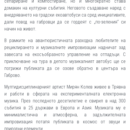
сепариране и компостиране, но и многократно става
домакин на културни събития. Неговото създаване наред с
внедряването на градски екоавтобуси са сред инициативите,
дали повод на габровци да се гордеят с „по-зеления“ си
начин на живот.
В рамките на авантюристичната разходка любителите на
рециклирането и музикалните импровизации надничат зад
завесата на екосъобразното управление на отпадъци. С
приключване на тура в депото музикалният автобус ще се
погрижи публиката да се озове обратно в центъра на
Габрово.
Мултидисциплинарният артист Мирян Колев живее в Трявна
и работи в сферата на експерименталната електронна
музика. През последното десетилетие е свирил в над 300
събития в 25 държави в Европа и Азия. Музиката му е
минималистична и атмосферна, а задължителната
импровизация потапя публиката в космос от звуци и
природни елементи.