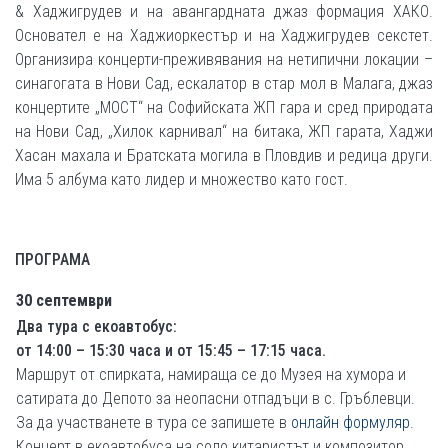
& Хаджигрудев и на авангардната джаз формация ХАКО.
Основател е на Хаджиоркестър и на Хаджигрудев секстет.
Организира концерти-преживявания на нетипични локации –
синагогата в Нови Сад, ескалатор в стар мол в Малага, джаз
концертите „МОСТ“ на Софийската ЖП гара и сред природата
на Нови Сад, „Хилок карнивал“ на битака, ЖП гарата, Хаджи
Хасан махала и Братската могила в Пловдив и редица други.
Има 5 албума като лидер и множество като гост.
ПРОГРАМА
30 септември
Два тура с екоавтобус:
от 14:00 – 15:30 часа и от 15:45 – 17:15 часа.
Маршрут от спирката, намираща се до Музея на хумора и
сатирата до Депото за неопасни отпадъци в с. Гръблевци.
За да участванете в тура се запишете в
онлайн формуляр
.
Концерт в екоавтобуса на соло китаристът и композитор