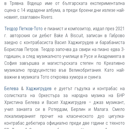
в Трявна. Водещо име от българската експериментална
сцена с 14 издадени албума, а преди броени дни излезе най-
новият, озаглавен Rivers.
Теодор Петков-Тото
е пианист и композитор, издал през 2021
г. авторския си дебют Bake A Biscuit, записан в Габрово
заедно с контрабасиста Васил Хаджигрудев и барабаниста
Борислав Петров. Теодор започва да свири на пиано едва 3-
годишен, а след музикалното училище в Русе и Академията в
София завършва и магистърската степен по Креативно
музикално продуцентство във Великобритания. Като най-
важни в музиката Тото откроява хумора и суинга.
Белева
&
Хаджигрудев
е дуетът гъдулка и контрабас на
солистката на Оркестъра за народна музика на БНР
Христина Белева и Васил Хаджигрудев – джаз музикант,
учил занаята си в Ротердам, Берлин и Малага. Смело
локализираният прочит на класическото дуо цигулка-
контрабас дебютира официално преди две години с тяхното