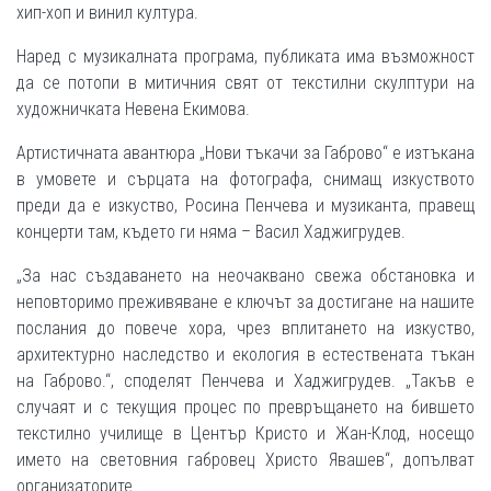
хип-хоп и винил култура.
Наред с музикалната програма, публиката има възможност
да се потопи в митичния свят от текстилни скулптури на
художничката Невена Екимова.
Артистичната авантюра „Нови тъкачи за Габрово“ е изтъкана
в умовете и сърцата на фотографа, снимащ изкуството
преди да е изкуство, Росина Пенчева и музиканта, правещ
концерти там, където ги няма – Васил Хаджигрудев.
„За нас създаването на неочаквано свежа обстановка и
неповторимо преживяване е ключът за достигане на нашите
послания до повече хора, чрез вплитането на изкуство,
архитектурно наследство и екология в естествената тъкан
на Габрово.“, споделят Пенчева и Хаджигрудев. „Такъв е
случаят и с текущия процес по превръщането на бившето
текстилно училище в Център Кристо и Жан-Клод, носещо
името на световния габровец Христо Явашев“, допълват
организаторите.