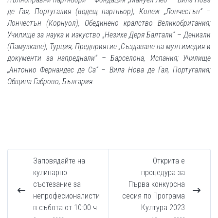
де Гая, Португалия (водещ партньор); Колеж „Лончестън“ –
Лончестън (Корнуол), Обединено кралство Великобритания;
Училище за наука и изкуство „Незихе Деря Балтали“ – Денизли
(Памуккале), Турция; Предприятие „Създаване на мултимедия и
документи за напреднали“ – Барселона, Испания; Училище
„Антонио Фернандес де Са“ – Вила Нова де Гая, Португалия;
Община Габрово, България.
Заповядайте на
Открита е
кулинарно
процедура за
състезание за
Първа конкурсна
непрофесионалисти
сесия по Програма
в събота от 10:00 ч
Култура 2023