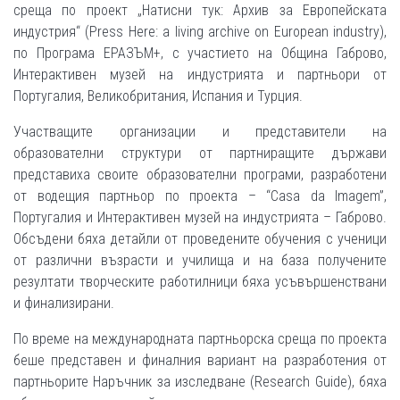
среща по проект „Натисни тук: Архив за Европейската
индустрия“ (Press Here: a living archive on European industry),
по Програма ЕРАЗЪМ+, с участието на Община Габрово,
Интерактивен музей на индустрията и партньори от
Португалия, Великобритания, Испания и Турция.
Участващите организации и представители на
образователни структури от партниращите държави
представиха своите образователни програми, разработени
от водещия партньор по проекта – “Casa da Imagem”,
Португалия и Интерактивен музей на индустрията – Габрово.
Обсъдени бяха детайли от проведените обучения с ученици
от различни възрасти и училища и на база получените
резултати творческите работилници бяха усъвършенствани
и финализирани.
По време на международната партньорска среща по проекта
беше представен и финалния вариант на разработения от
партньорите Наръчник за изследване (Research Guide), бяха