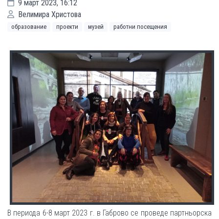
9 март 2023, 16:12
Велимира Христова
образование
проекти
музей
работни посещения
В периода 6-8 март 2023 г. в Габрово се проведе партньорска