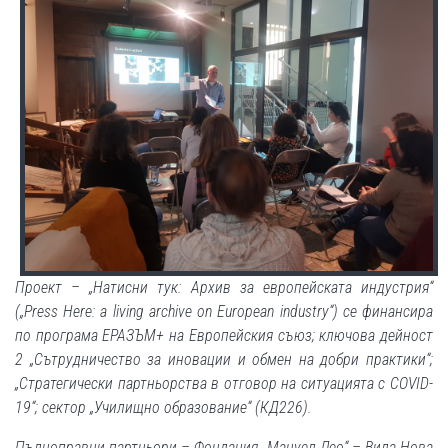
Проект – „Натисни тук: Архив за европейската индустрия“
(„Press Here: a living archive on Еuropean industry“) се финансира
по програма ЕРАЗЪМ+ на Европейския съюз; ключова дейност
2 „Сътрудничество за иновации и обмен на добри практики“;
„Стратегически партньорства в отговор на ситуацията с COVID-
19“; сектор „Училищно образование“ (КД226).
Пълноправни партньори – Фондация „Мануел Лео“ – Вила Нова