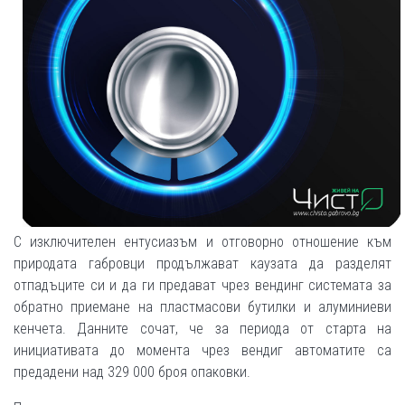
С изключителен ентусиазъм и отговорно отношение към
природата габровци продължават каузата да разделят
отпадъците си и да ги предават чрез вендинг системата за
обратно приемане на пластмасови бутилки и алуминиеви
кенчета. Данните сочат, че за периода от старта на
инициативата до момента чрез вендиг автоматите са
предадени над 329 000 броя опаковки.