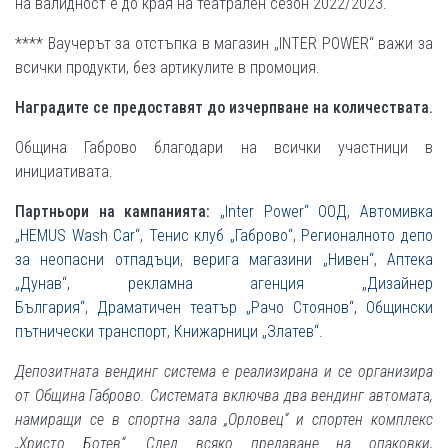
на валидност е до края на театрален сезон 2022/2023.
**** Ваучерът за отстъпка в магазин „INTER POWER“ важи за
всички продукти, без артикулите в промоция.
Наградите се предоставят до изчерпване на количествата.
Община Габрово благодари на всички участници в
инициативата.
Партньори на кампанията:
„Inter Power“ ООД
,
Автомивка
„HEMUS Wash Car“
,
Тенис клуб „Габрово“
,
Регионалното депо
за неопасни отпадъци
,
верига магазини „Нивен“
,
Аптека
„Дунав“
,
рекламна агенция „Дизайнер
България“
,
Драматичен театър „Рачо Стоянов“
,
Общински
пътнически транспорт
,
Книжарници „Златев“
.
Депозитната вендинг система е реализирана и се организира
от Община Габрово. Системата включва два вендинг автомата,
намиращи се в спортна зала „Орловец“ и спортен комплекс
„Христо Ботев“. След всяко предаване на опаковки,