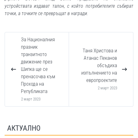
устройствата издават талон, с който потребителите събират
точки, а точките се превръщат в награди.
За Националния
празник
Таня Христова и
транзитното
Атанас Пеканов
движение през
обсъдиха
Шипка ще се
изпълнението на
пренасочва към
европроектите
Прохода на
2 март 2023
Републиката
2 март 2023
АКТУАЛНО