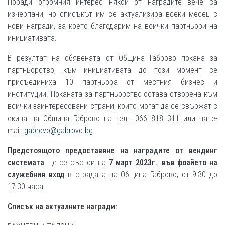
Поради огромния интерес някои от наградите вече са
изчерпани, но списъкът им се актуализира всеки месец с
нови награди, за което благодарим на всички партньори на
инициативата.
В резултат на обявената от Община Габрово покана за
партньорство, към инициативата до този момент се
присъединиха 10 партньора от местния бизнес и
институции. Поканата за партньорство остава отворена към
всички заинтересовани страни, които могат да се свържат с
екипа на Община Габрово на тел.: 066 818 311 или на e-
mail:
gabrovo@gabrovo.bg
.
Предстоящото предоставяне на наградите от вендинг
системата
ще се състои на
7 март 2023г.
,
във фоайето
на
служебния вход
в сградата на Община Габрово, от 9:30 до
17:30 часа.
Списък на актуалните награди: