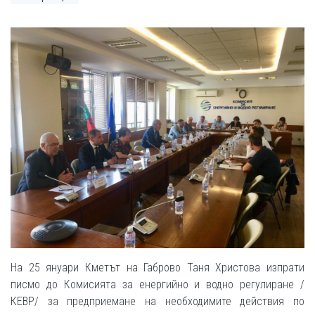
На 25 януари Кметът на Габрово Таня Христова изпрати
писмо до Комисията за енергийно и водно регулиране /
КЕВР/ за предприемане на необходимите действия по