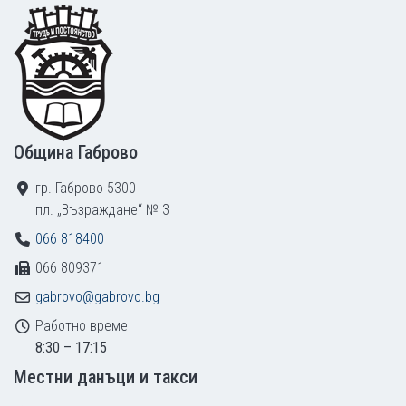
Footer
Община Габрово
гр. Габрово 5300
пл. „Възраждане“ № 3
066 818400
066 809371
gabrovo@gabrovo.bg
Работно време
8:30 – 17:15
Местни данъци и такси