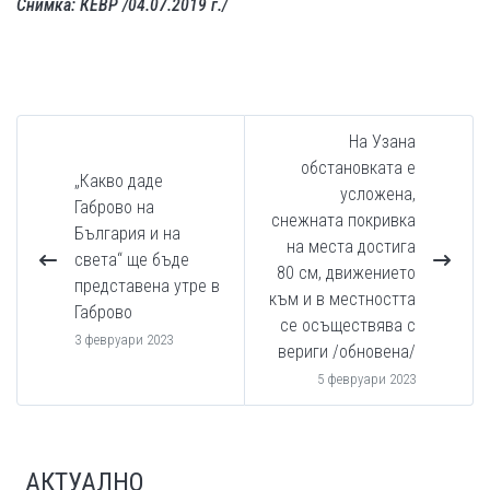
Снимка: КЕВР /04.07.2019 г./
На Узана
обстановката е
„Какво даде
усложена,
Габрово на
снежната покривка
България и на
на места достига
света“ ще бъде
80 см, движението
представена утре в
към и в местността
Габрово
се осъществява с
3 февруари 2023
вериги /обновена/
5 февруари 2023
АКТУАЛНО