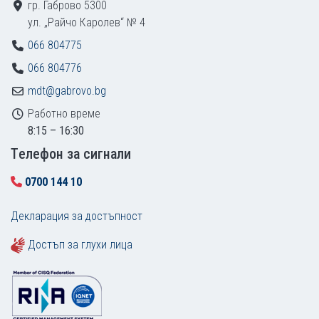
гр. Габрово 5300
ул. „Райчо Каролев“ № 4
066 804775
066 804776
mdt@gabrovo.bg
Работно време
8:15 – 16:30
Tелефон за сигнали
0700 144 10
Декларация за достъпност
Достъп за глухи лица