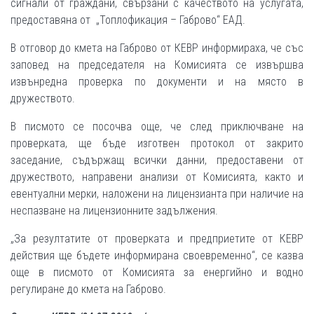
сигнали от граждани, свързани с качеството на услугата,
предоставяна от „Топлофикация – Габрово“ ЕАД.
В отговор до кмета на Габрово от КЕВР информираха, че със
заповед на председателя на Комисията се извършва
извънредна проверка по документи и на място в
дружеството.
В писмото се посочва още, че след приключване на
проверката, ще бъде изготвен протокол от закрито
заседание, съдържащ всички данни, предоставени от
дружеството, направени анализи от Комисията, както и
евентуални мерки, наложени на лицензианта при наличие на
неспазване на лицензионните задължения.
„За резултатите от проверката и предприетите от КЕВР
действия ще бъдете информирана своевременно“, се казва
още в писмото от Комисията за енергийно и водно
регулиране до кмета на Габрово.