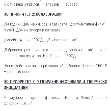
библиотека „Априлов – Палаузов“ – Габрово
ПО ПРИОРИТЕТ 2: КОЛАБОРАЦИИ
„50 години Дом на хумора и сатирата - документален филм“ -
Музей „Дом на хумора и сатирата“
„Нопойнт Ателие“ ЕООД – „Въпрос навреме“
„Габровска цветна черга от коприна, дърво и хартия“ - Школа
за приложно изкуство „Ива Пенчева“ ЕООД
„Нови майстори на стари занаяти“ - „Росина Пенчева“ ЕООД
– клон Габрово
ПО ПРИОРИТЕТ 3: УТВЪРДЕНИ ФЕСТИВАЛИ И ТВОРЧЕСКИ
ИНИЦИАТИВИ
Международен куклен фестивал „Рачо и Дешка“ 2022 -
Фондация „От Бг“