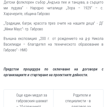
Детски фолклорен събор „Андъка пее и танцува, а сърцето
ми лудува“ - Народно читалище „Зора – 1929“ – с.
Харачерите, община Габрово
„Традиции, багри, красота през очите на нашите деца” - ДГ
„Мики Маус”- гр. Габрово
Външна експозиция „200 г. от рождението на д-р Никола
Василиади – благодетел на техническото образование в
Габрово” - НМО
Предстои процедура по сключване на договори с
организациите и стартиране на проектните дейности.
Още един медал за
Родители и
габровския шахмат
специалисти - в
– 10-годишният
разговор за