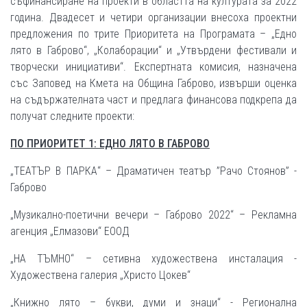
съфинансиране на проекти в областта на културата за 2022
година. Двадесет и четири организации внесоха проектни
предложения по трите Приоритета на Програмата – „Едно
лято в Габрово“, „Колаборации“ и „Утвърдени фестивали и
творчески инициативи“. Експертната комисия, назначена
със Заповед на Кмета на Община Габрово, извърши оценка
на съдържателната част и предлага финансова подкрепа да
получат следните проекти:
ПО ПРИОРИТЕТ 1: ЕДНО ЛЯТО В ГАБРОВО
„ТЕАТЪР В ПАРКА“ – Драматичен театър ”Рачо Стоянов” -
Габрово
„Музикално-поетични вечери – Габрово 2022“ – Рекламна
агенция „Елмазови“ ЕООД
„НА ТЪМНО“ – сетивна художествена инсталация -
Художествена галерия „Христо Цокев“
„Книжно лято – букви, думи и знаци“ - Регионална