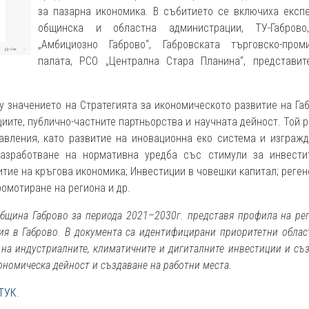
за пазарна икономика. В събитието се включиха експе
общинска и областна администрации, ТУ-Габров
„Амбициозно Габрово“, Габровската търговско-пром
палата, РСО „Централна Стара Планина“, представит
ху значението на Стратегията за икономическото развитие на Га
иите, публично-частните партньорства и научната дейност. Той 
авления, като развитие на иновационна еко система и изграж
разработване на нормативна уредба със стимули за инвестит
итие на кръгова икономика; Инвестиции в човешки капитал; реге
ромотиране на региона и др.
община Габрово за периода 2021–2030г. представя профила на ре
ия в Габрово. В документа са идентифицирани приоритетни облас
 на индустриалните, климатичните и дигиталните инвестиции и съ
ономическа дейност и създаване на работни места.
ТУК
.