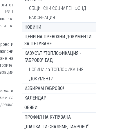
рти от
ОБЩИНСКИ СОЦИАЛЕН ФОНД
о, РИЦ
ВАКСИНАЦИЯ
ишлена
ели на
НОВИНИ
ЦЕНИ НА ПРЕВОЗНИ ДОКУМЕНТИ
ЗА ПЪТУВАНЕ
брово и
разясни
КАЗУСЪТ "ТОПЛОФИКАЦИЯ -
дане на
ГАБРОВО" ЕАД
орите,
НОВИНИ за ТОПЛОФИКАЦИЯ
нерация
ДОКУМЕНТИ
ИЗБИРАМ ГАБРОВО!
гиона и
ти и са
КАЛЕНДАР
здаване
ОБЯВИ
ПРОФИЛ НА КУПУВАЧА
„ШАПКА ТИ СВАЛЯМЕ, ГАБРОВО“