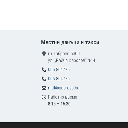
Местни данъци и такси
гр. Габрово 5300
ул. „Райчо Каролев“ № 4
066 804775
066 804776
mdt@gabrovo.bg
Работно време
8:15 – 16:30