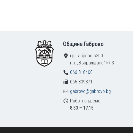
Footer
Община Габрово
гр. Габрово 5300
пл. „Възраждане“ № 3
066 818400
066 809371
gabrovo@gabrovo.bg
Работно време
8:30 – 17:15