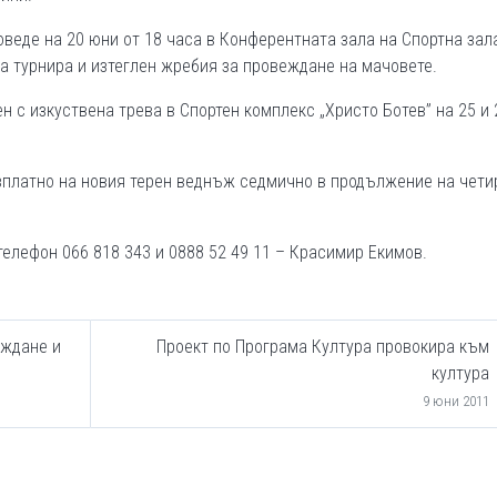
веде на 20 юни от 18 часа в Конферентната зала на Спортна зал
а турнира и изтеглен жребия за провеждане на мачовете.
н с изкуствена трева в Спортен комплекс „Христо Ботев” на 25 и 
зплатно на новия терен веднъж седмично в продължение на чети
елефон 066 818 343 и 0888 52 49 11 – Красимир Екимов.
аждане и
Проект по Програма Култура провокира към
култура
9 юни 2011