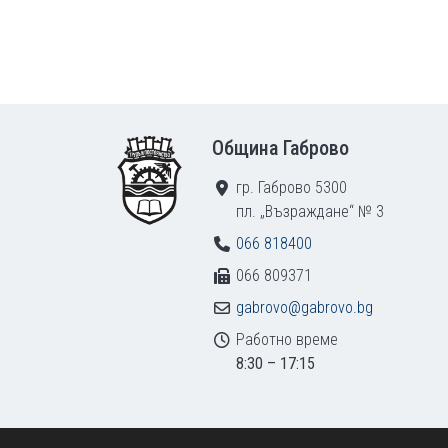
Footer
Община Габрово
гр. Габрово 5300
пл. „Възраждане“ № 3
066 818400
066 809371
gabrovo@gabrovo.bg
Работно време
8:30 – 17:15