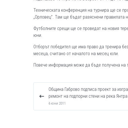
Техническата конференция на турнира ще се про
„Орловец”. Там ще бъдат разяснени правилата н
Футболните срещи ще се проведат на новия тере
юни.
Отборът победител ще има право да тренира бе
месеца, считано от началото на месец юли.
Повече информация може да бъде получена на т
Община Габрово подписа проект за изгр
ремонт на подпорни стени на река Янтра
6 юни 2011