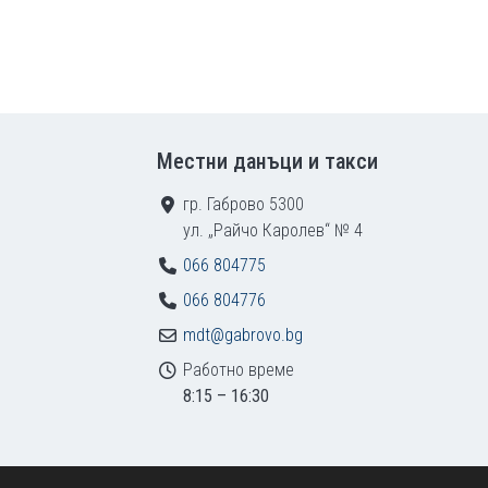
Местни данъци и такси
гр. Габрово 5300
ул. „Райчо Каролев“ № 4
066 804775
066 804776
mdt@gabrovo.bg
Работно време
8:15 – 16:30