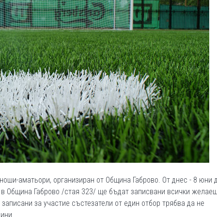
ноши-аматьори, организиран от Община Габрово. От днес - 8 юни 
т” в Община Габрово /стая 323/ ще бъдат записвани всички желае
записани за участие състезатели от един отбор трябва да не
дини.