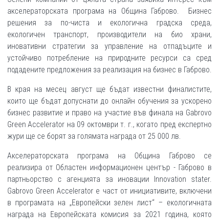
акселераторската програма на Община Габрово. Бизнес
решения за по-чиста и екологична градска среда,
екологичен транспорт, производители на био храни,
иновативни стратегии за управление на отпадъците и
устойчиво потребление на природните ресурси са сред
подадените предложения за реализация на бизнес в Габрово.
В края на месец август ще бъдат известни финалистите,
които ще бъдат допуснати до онлайн обучения за ускорено
бизнес развитие и право на участие във финала на Gabrovo
Green Accelerator на 09 октомври т. г., когато пред експертно
жури ще се борят за голямата награда от 25 000 лв.
Акселераторската програма на Община Габрово се
реализира от Областен информационен център - Габрово в
партньорство с агенцията за иновации Innovation stater.
Gabrovo Green Accelerator е част от инициативите, включени
в програмата на „Европейски зелен лист“ – екологичната
награда на Европейската комисия за 2021 година, която