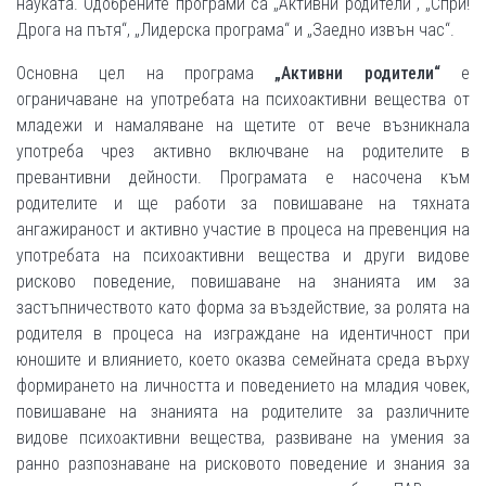
науката. Одобрените програми са „Активни родители“, „Спри!
Дрога на пътя“, „Лидерска програма“ и „Заедно извън час“.
Основна цел на програма
„Активни родители“
е
ограничаване на употребата на психоактивни вещества от
младежи и намаляване на щетите от вече възникнала
употреба чрез активно включване на родителите в
превантивни дейности. Програмата е насочена към
родителите и ще работи за повишаване на тяхната
ангажираност и активно участие в процеса на превенция на
употребата на психоактивни вещества и други видове
рисково поведение, повишаване на знанията им за
застъпничеството като форма за въздействие, за ролята на
родителя в процеса на изграждане на идентичност при
юношите и влиянието, което оказва семейната среда върху
формирането на личността и поведението на младия човек,
повишаване на знанията на родителите за различните
видове психоактивни вещества, развиване на умения за
ранно разпознаване на рисковото поведение и знания за