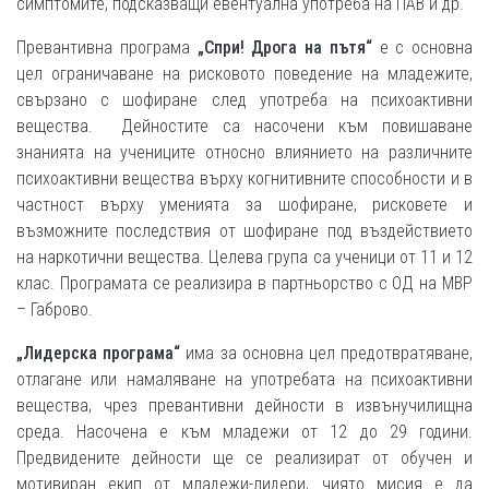
симптомите, подсказващи евентуална употреба на ПАВ и др.
Превантивна програма
„Спри! Дрога на пътя“
е с основна
цел ограничаване на рисковото поведение на младежите,
свързано с шофиране след употреба на психоактивни
вещества. Дейностите са насочени към повишаване
знанията на учениците относно влиянието на различните
психоактивни вещества върху когнитивните способности и в
частност върху уменията за шофиране, рисковете и
възможните последствия от шофиране под въздействието
на наркотични вещества. Целева група са ученици от 11 и 12
клас. Програмата се реализира в партньорство с ОД на МВР
– Габрово.
„Лидерска програма“
има за основна цел предотвратяване,
отлагане или намаляване на употребата на психоактивни
вещества, чрез превантивни дейности в извънучилищна
среда. Насочена е към младежи от 12 до 29 години.
Предвидените дейности ще се реализират от обучен и
мотивиран екип от младежи-лидери, чиято мисия е да