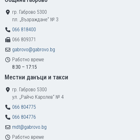
гр. Габрово 5300
пл. „Възраждане“ № 3
066 818400
066 809371
gabrovo@gabrovo.bg
Работно време
8:30 – 17:15
Местни данъци и такси
гр. Габрово 5300
ул. „Райчо Каролев“ № 4
066 804775
066 804776
mdt@gabrovo.bg
Работно време