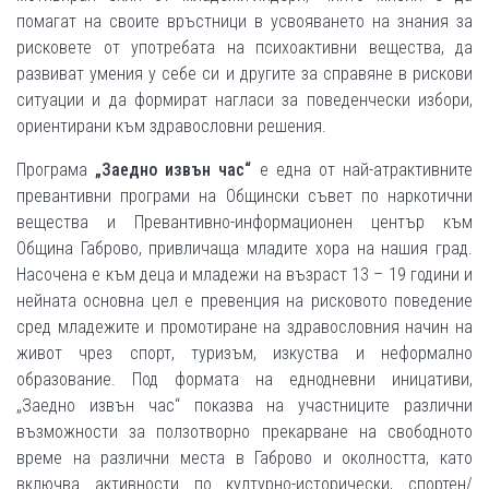
помагат на своите връстници в усвояването на знания за
рисковете от употребата на психоактивни вещества, да
развиват умения у себе си и другите за справяне в рискови
ситуации и да формират нагласи за поведенчески избори,
ориентирани към здравословни решения.
Програма
„Заедно извън час“
е една от най-атрактивните
превантивни програми на Общински съвет по наркотични
вещества и Превантивно-информационен център към
Община Габрово, привличаща младите хора на нашия град.
Насочена е към деца и младежи на възраст 13 – 19 години и
нейната основна цел е превенция на рисковото поведение
сред младежите и промотиране на здравословния начин на
живот чрез спорт, туризъм, изкуства и неформално
образование. Под формата на еднодневни иницативи,
„Заедно извън час“ показва на участниците различни
възможности за ползотворно прекарване на свободното
време на различни места в Габрово и околността, като
включва активности по културно-исторически, спортен/